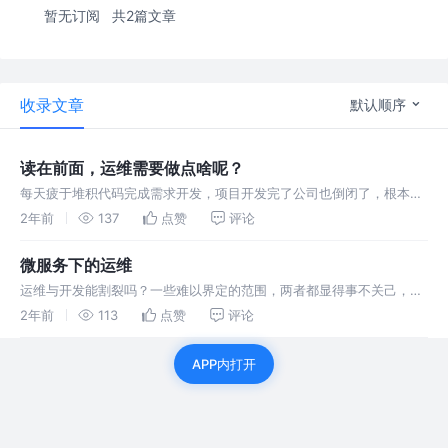
暂无订阅
共2篇文章
收录文章
默认顺序
读在前面，运维需要做点啥呢？
每天疲于堆积代码完成需求开发，项目开发完了公司也倒闭了，根本没
有走到运维这一步。运维比我们想象的范围要大的多，不仅仅只是到服
2年前
137
点赞
评论
务器上敲几行命令 读，《进化：运维技术变革与实践探索》 后端转运
维中~
微服务下的运维
运维与开发能割裂吗？一些难以界定的范围，两者都显得事不关己，却
还得在心惊胆战中相互抱怨着，一起解决问题
2年前
113
点赞
评论
APP内打开