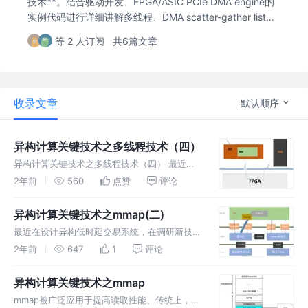
技术**。结合驱动开发、FPGA/ASIC PCIe DMA engine的
实例代码进行详细讲解多线程、DMA scatter-gather list、
PCIe TLP等核心技术。
等 2 人订阅
共6篇文章
收录文章
默认顺序
异构计算关键技术之多线程技术（四）
异构计算关键技术之多线程技术（四） 最近遇
到了一个项目，需要写一个用户态的测试程序
2年前
560
点赞
评论
（独立进程），用来测试FPGA PCIe DMA的性
能。
异构计算关键技术之mmap(二)
最近在设计异构低时延交易系统，在调研新技术
的时候，发现了mmap+dma的设计架构。
2年前
647
1
评论
mmap技术是一种文件或其他对象映射到内存的
技术。这种技术，让用户程序（用户空间）直接
异构计算关键技术之mmap
访问设备内存（内核空间），相对
mmap被广泛应用于提高读取性能。传统上，读