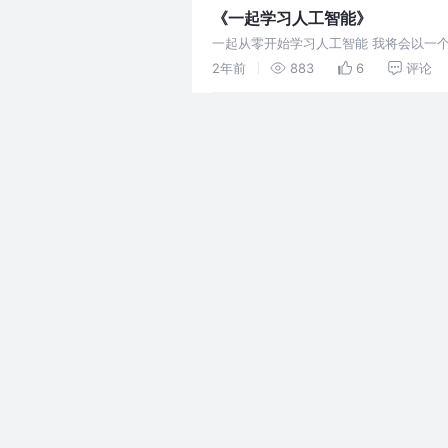
《一起学习人工智能》
一起从零开始学习人工智能 我将会以一
习。
2年前
883
6
评论