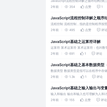
JavaScript流程控制详解之循环结构(倒三
2年前
354
点赞
1
JavaScript流程控制详解之顺
流程控制 流程控制，指的是控制程序按照怎
2年前
495
点赞
评
JavaScript基础之运算符详解
运算符 算术运算符 算术运算符：也叫
字或变量。
2年前
691
1
评论
JavaScript基础之基本数据类
数据类型 数据类型是指可以在程序中存
2年前
1.3k
1
评论
JavaScript基础之输入输出与
输入和输出 输出和输入也可理解为人和
程。
2年前
155
点赞
评论