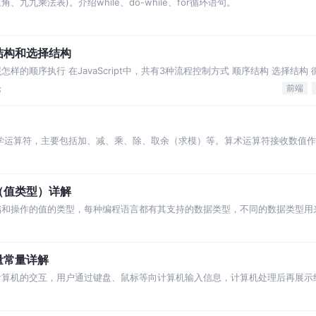
角、九九乘法表)。介绍while、do-while、for循环语句。
序结构和选择结构
样的顺序执行 在JavaScript中，共有3种流程控制方式 顺序结构 选择结构
论
前端
数学运算符，主要包括加、减、乘、除、取余（求模）等。算术运算符接收数值
型（值类型）详解
储和操作的值的类型，每种编程语言都有其支持的数据类型，不同的数据类型用
变量常量详解
计算机的交互，用户通过键盘、鼠标等向计算机输入信息，计算机处理后再展示