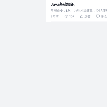
Java基础知识
常用命令；jdk；path环境变量；ID
2年前
107
点赞
评论