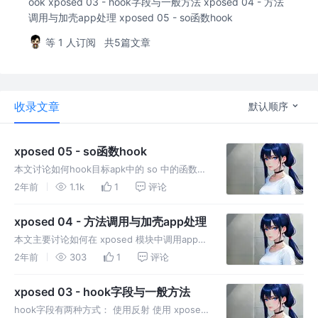
ook xposed 03 - hook字段与一般方法 xposed 04 - 方法
调用与加壳app处理 xposed 05 - so函数hook
等 1 人订阅
共5篇文章
收录文章
默认顺序
xposed 05 - so函数hook
本文讨论如何hook目标apk中的 so 中的函数。
实现 so hook 的一个主要思想，就是将目标
2年前
1.1k
1
评论
apk当成是我们自己编写的就行，就像开发中
hook系统调用一样。有了这个思维，思路会宽
xposed 04 - 方法调用与加壳app处理
广许多。 s
本文主要讨论如何在 xposed 模块中调用app中
的方法，以及如何 hook 加壳的 app。 调用
2年前
303
1
评论
app中的方法 主要依靠 xposed 提供的几个
api，使用起来类似反射，不过比反射要简单的
xposed 03 - hook字段与一般方法
多
hook字段有两种方式： 使用反射 使用 xposed