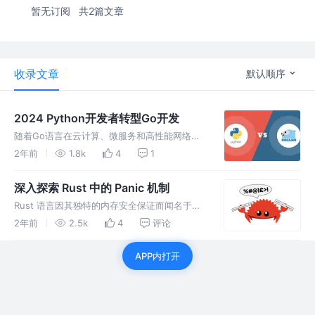
暂无订阅
共2篇文章
收录文章
默认顺序
2024 Python开发者转型Go开发
随着Go语言在云计算、微服务和高性能网络服
务中的流行，Python开发者面临是否转向Go开
2年前
1.8k
4
1
发的选择。这个决定涉及到多方面的考量，包括
语言特性、生态系统、性能需求、学习曲线和职
深入探索 Rust 中的 Panic 机制
业发展等。
Rust 语言因其独特的内存安全保证而闻名于
世。然而，在实际开发过程中，面对潜在的错误
2年前
2.5k
4
评论
和异常处理，Rust 提供了一种被称为 "panic"
的机制。
APP内打开