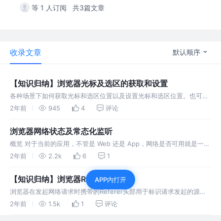
等 1 人订阅
共3篇文章
收录文章
默认顺序
【知识归纳】浏览器光标及选区的获取和设置
各种场景下如何获取光标和选区位置以及设置光标和选区位置。也可以
通过点击事件获得光标应该处于的Range对象。
2年前
945
4
评论
浏览器网络状态及常态化监听
概览 对于当前的应用，不管是 Web 还是 App，网络是否可用就是一个
应用是否可用的基本条件了。 本次从系统是否断网以及如何区分内外网
2年前
2.2k
6
1
两个场景，来进行讲解。
【知识归纳】浏览器Referer策略
APP内打开
浏览器在发起网络请求时携带的Referer头部用于标识请求发起的源页
面地址。我们可以通过修改策略来让浏览器携带不同形式的referer！
2年前
1.5k
1
评论