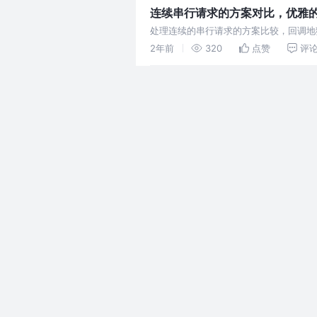
连续串行请求的方案对比，优雅的异步请
处理连续的串行请求的方案比较，回调地狱，prom
2年前
320
点赞
评