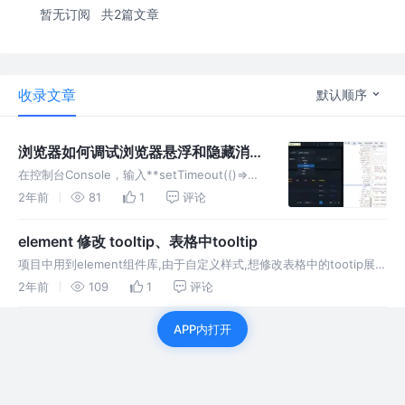
暂无订阅
共2篇文章
收录文章
默认顺序
浏览器如何调试浏览器悬浮和隐藏消失
文件的样式,element tooltip效果为例
在控制台Console，输入**setTimeout(()=>
{debugger},3000)**， 回车，然后鼠标快速移
2年前
81
1
评论
动到目标上，等3秒，再**ctrl+shift+C**选中
气泡，
element 修改 tooltip、表格中tooltip
项目中用到element组件库,由于自定义样式,想修改表格中的tootip展
示,直接修改发现没有作用,猜想肯定类名不对问题,通过去浏览器调试发
2年前
109
1
评论
现问题,选中不到tootip展示 如何解决:
APP内打开