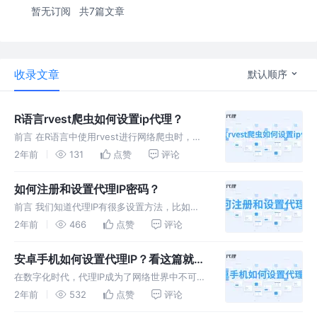
暂无订阅
共7篇文章
收录文章
默认顺序
R语言rvest爬虫如何设置ip代理？
前言 在R语言中使用rvest进行网络爬虫时，可
以使用代理服务器来隐藏真实IP地址。有一些R
2年前
131
点赞
评论
包可以帮助爬虫中设置代理，其中一个常用的包
是httr。以下是一个简单的例子，演示如何在
如何注册和设置代理IP密码？
rvest中设置IP代
前言 我们知道代理IP有很多设置方法，比如
（squid，scoks5，http…）今天我来推荐一款
2年前
466
点赞
评论
方便便捷的，包含所有的代理，x-ui面板。 操
作流程 我们首先使用一台拨号vps，安装
安卓手机如何设置代理IP？看这篇就够
centos7系
了！
在数字化时代，代理IP成为了网络世界中不可或
缺的一环。无论是保护个人隐私、解锁地理限制
2年前
532
点赞
评论
还是提高网络安全性，代理IP都扮演着重要的角