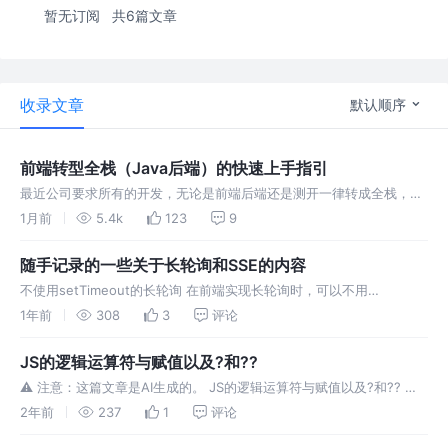
暂无订阅
共6篇文章
收录文章
默认顺序
前端转型全栈（Java后端）的快速上手指引
最近公司要求所有的开发，无论是前端后端还是测开一律转成全栈，在
Agent的辅助下转型，没招了，之前还有点精神洁癖想保持纯洁性的，
1月前
5.4k
123
9
这下真没招了，那就搞吧，出去面试还能多点钱呢，现在公司这里拿着
前端的钱干
随手记录的一些关于长轮询和SSE的内容
不使用setTimeout的长轮询 在前端实现长轮询时，可以不用
setTimeout，某些场景下，使用它可能是一种不好的实践。 1. 如何不
1年前
308
3
评论
用 setTimeout 实现长轮询？ 长轮询的核心逻辑是
JS的逻辑运算符与赋值以及?和??
⚠ 注意：这篇文章是AI生成的。 JS的逻辑运算符与赋值以及?和?? 逻
辑运算符 JS中有三种逻辑运算符：&&（逻辑与），||（逻辑或）和!
2年前
237
1
评论
（逻辑非）。这些运算符可以用来组合或取反布尔值，也可以用来进