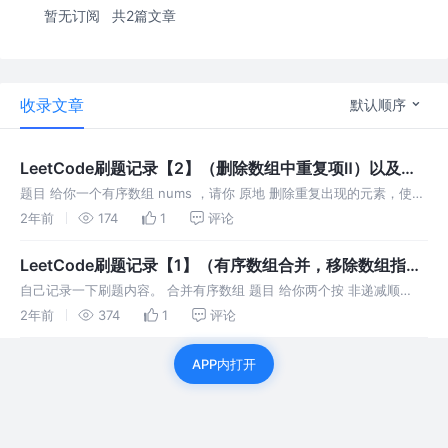
暂无订阅
共2篇文章
收录文章
默认顺序
LeetCode刷题记录【2】（删除数组中重复项Ⅱ）以及删
除数组中重复项问题的通解记录
题目 给你一个有序数组 nums ，请你 原地 删除重复出现的元素，使得
出现次数超过两次的元素只出现两次 ，返回删除后数组的新长度。 不
2年前
174
1
评论
要使用额外的数组空间，你必须在 原地 修改输入数组 并在使用 O
LeetCode刷题记录【1】（有序数组合并，移除数组指定
元素，删除有序数组中重复项）
自己记录一下刷题内容。 合并有序数组 题目 给你两个按 非递减顺
序 排列的整数数组 nums1 **和 nums2，另有两个整数 m 和 n ，分别
2年前
374
1
评论
表示 nums1 和 nums2 中的元素数目。 请
APP内打开