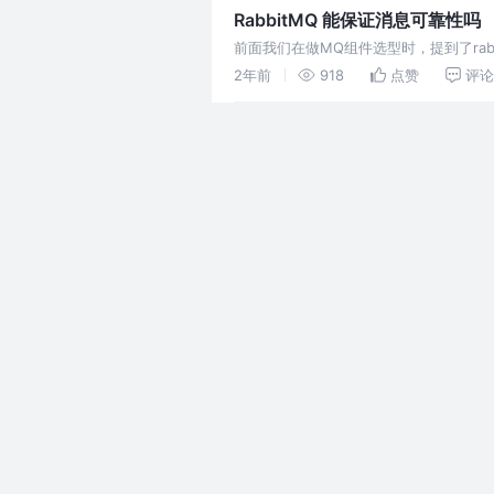
RabbitMQ 能保证消息可靠性吗
前面我们在做MQ组件选型时，提到了ra
一起来看一下
2年前
918
点赞
评论