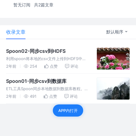
暂无订阅
共2篇文章
收录文章
默认顺序
Spoon02-同步csv到HDFS
利用spoon将本地的csv文件上传到HDFS中。
准备工作 确保本地账户有权限访问HDFS的目
2年前
254
点赞
评论
录：本地账户为Windows，Hadoop在wsl上，
这里wsl上新建一个与windows账户同名的用户
Spoon01-同步csv到数据库
ETL工具Spoon同步本地数据到数据库教程。
准备工作 MySQL数据库 这里以MySQL数据库
2年前
491
点赞
评论
为例。这里创建测试表 Spoon spoon界面： 我
找的这个版本是8.2的，18年的版本。 所以它的
APP内打开