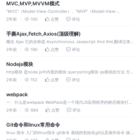
MVC,MVP,MVVM模式
"MVC"（Model-View-Controller）、"MVP"（Model-View-
Presenter）和"MVVM"（Model-View-ViewModel）都是软件架构
2年前
100
点赞
评论
模式，用于组织和管
手撕Ajax,Fetch,Axios(顶级理解)
概念 Ajax 它的全称是:Asynchronous Javascript And Xml,翻译过来
就是异步的JavaScript和XML.是指一种创建交互式网页应用的网页开发
2年前
190
点赞
评论
技术, 可以访问服务器数
Nodejs模块
http模块 是node.js中内置的模块 querystring模块 qs模块的方法 方
法的使用 fs 文件系统模块 方法：每一个方法都有同步和异步两种，带
2年前
152
点赞
评论
Sync表示同步的 jsonwebtoke
webpack
一、什么是webpack WebPack是一个现代JS应用程序的静态模块打包
器（module bundler） 模块（模块化开发，可以提高开发效率，避免
2年前
684
点赞
评论
重复造轮子） 打包（将各个模块，按照一定的规则组
Git命令和linux常用命令
linux 指令 入门的linux指令 git命令 基础的初始化git以及操作命令 操
作配置信息 日志 分支 配置远程仓库地址 总结:拉取代码建议新建分支,