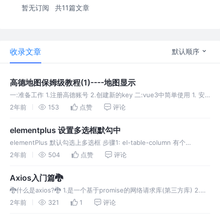
暂无订阅
共11篇文章
收录文章
默认顺序
高德地图保姆级教程(1)----地图显示
一:准备工作 1.注册高德账号 2.创建新的key 二:vue3中简单使用 1. 安
装模块 2. 显示地图 [注:上述代码中的key:需要到控制台去复制key]
2年前
153
点赞
评论
[注:有些插件使用,需要异步引入]
elementplus 设置多选框默勾中
elementPlus 默认勾选上多选框 步骤1: el-table-column 有个
type='selection'设置后变成一个多选框 步骤2: 需求在初始化的时候默
2年前
504
点赞
评论
认勾中多选框 通过toggl
Axios入门篇🐉
🐉什么是axios?🐉 1.是一个基于promise的网络请求库(第三方库) 2.主
要用来处理服务器之间的数据交互 🐉重要特性🐉 从浏览器创
2年前
321
1
评论
建 XMLHttpRequests 从 node.js 创建