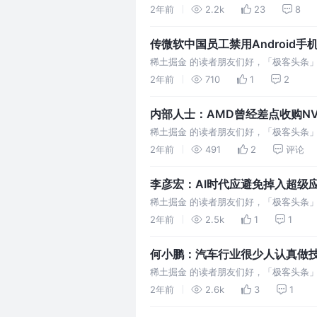
宣布7月15日起员工每周两天可自主选择
2年前
2.2k
23
8
传微软中国员工禁用Android手机
极客头条
稀土掘金 的读者朋友们好，「极客头条」
模型论文数量全球第一，清华力压麻省理工
2年前
710
1
2
内部人士：AMD曾经差点收购NVI
头条
稀土掘金 的读者朋友们好，「极客头条
App 自动续费：“进坑”容易“出坑”难
2年前
491
2
评论
李彦宏：AI时代应避免掉入超级应
稀土掘金 的读者朋友们好，「极客头条
AI 时代应避免掉入超级应用陷阱 淘宝
2年前
2.5k
1
1
何小鹏：汽车行业很少人认真做技
被罚838万元 | 极客头条
稀土掘金 的读者朋友们好，「极客头条
官网上线 iOS 18 介绍页面：全程未提 
2年前
2.6k
3
1