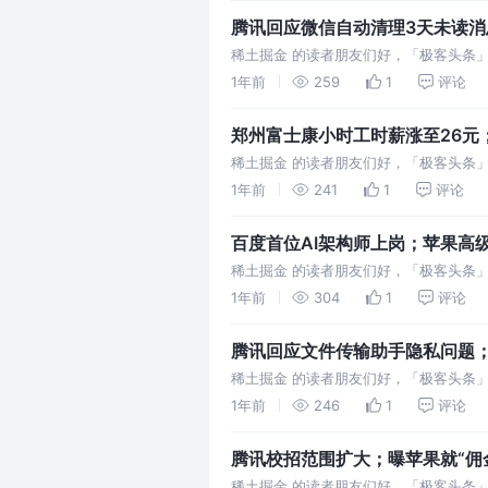
腾讯回应微信自动清理3天未读消息；
条
稀土掘金 的读者朋友们好，「极客头条
微信自动清理 3 天未读消息：未接收会清理
1年前
259
1
评论
郑州富士康小时工时薪涨至26元
极客头条
稀土掘金 的读者朋友们好，「极客头条
入职百度担任PR负责人 华为 AI 消除
1年前
241
1
评论
百度首位AI架构师上岗；苹果高级A
稀土掘金 的读者朋友们好，「极客头条
5000字长文回应“五宗罪” 阿里云推出首个
1年前
304
1
评论
腾讯回应文件传输助手隐私问题；人
欢的网站| 极客头条
稀土掘金 的读者朋友们好，「极客头条
文件传输助手隐私问题：放心使用！不保
1年前
246
1
评论
腾讯校招范围扩大；曝苹果就“佣金漏洞”
稀土掘金 的读者朋友们好，「极客头条