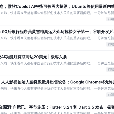
微软Copilot AI被指可被黑客操纵；Ubuntu将使用最新内核
」来啦，快来看今天都有哪些值得我们技术人关注的重要新闻吧。 一分钟速览新
 阿里巴巴 2025 届秋招启动，
前端
；90后银行程序员黄雪梅奥运大众马拉松女子第一；谷歌开发乒乓
」来啦，快来看今天都有哪些值得我们技术人关注的重要新闻吧。 一分钟速览新
功能目前仅支持部分新机型 郑州富士康
前端
I功能月费或高达20美元 | 极客头条
」来啦，快来看今天都有哪些值得我们技术人关注的重要新闻吧。 一分钟速览新
域名 AI 大模型应用 百度首位A
前端
人影视创始人梁良致歉并出售设备；Google Chrome将允
」来啦，快来看今天都有哪些值得我们技术人关注的重要新闻吧。 一分钟速览新
存 人人影视创始人梁良致歉：重获自由一个
前端
向腾讯、字节施压；Flutter 3.24 和 Dart 3.5 发布 | 
」来啦，快来看今天都有哪些值得我们技术人关注的重要新闻吧。 一分钟速览新