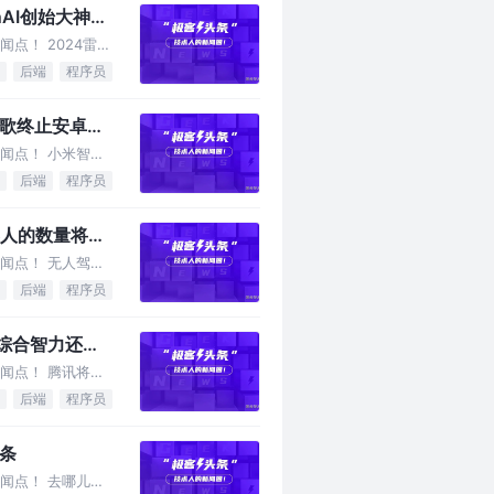
AI创始大神卡
点！ 2024雷军
后端
程序员
谷歌终止安卓
闻点！ 小米智能
后端
程序员
器人的数量将远
闻点！ 无人驾驶
后端
程序员
I综合智力还不
闻点！ 腾讯将年
后端
程序员
头条
闻点！ 去哪儿网