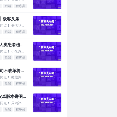
后端
程序员
| 极客头条
闻点！ 著名华人
后端
程序员
位人类患者植入
闻点！ 小米汽车
后端
程序员
公司不改革将陷
闻点！ 微信淘宝
后端
程序员
卓版本饼图 |
闻点！ 周鸿祎称
后端
程序员