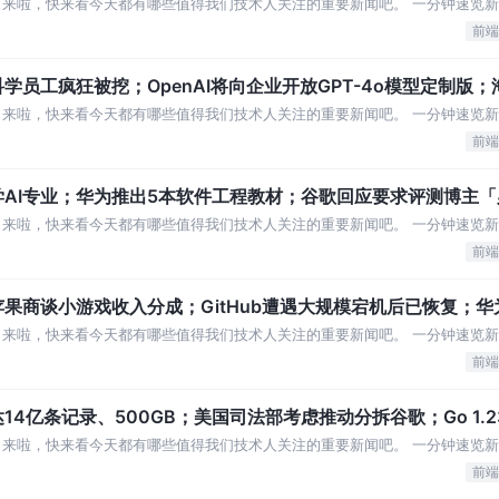
」来啦，快来看今天都有哪些值得我们技术人关注的重要新闻吧。 一分钟速览新
成功一定很酷！ 360 儿童手表出现
前端
员工疯狂被挖；OpenAI将向企业开放GPT-4o模型定制版
」来啦，快来看今天都有哪些值得我们技术人关注的重要新闻吧。 一分钟速览新
游戏爆火后员工疯狂被挖角 淘特客服回应接入
前端
AI专业；华为推出5本软件工程教材；谷歌回应要求评测博主
」来啦，快来看今天都有哪些值得我们技术人关注的重要新闻吧。 一分钟速览新
推出 5 本软件工程教材：分别基于鲲
前端
果商谈小游戏收入分成；GitHub遭遇大规模宕机后已恢复；华为
」来啦，快来看今天都有哪些值得我们技术人关注的重要新闻吧。 一分钟速览新
变现 华为启动 2025 届应届生招
前端
4亿条记录、500GB；美国司法部考虑推动分拆谷歌；Go 1.
」来啦，快来看今天都有哪些值得我们技术人关注的重要新闻吧。 一分钟速览新
权利 扫地机被黑客入侵引发隐私泄露担忧，科
前端