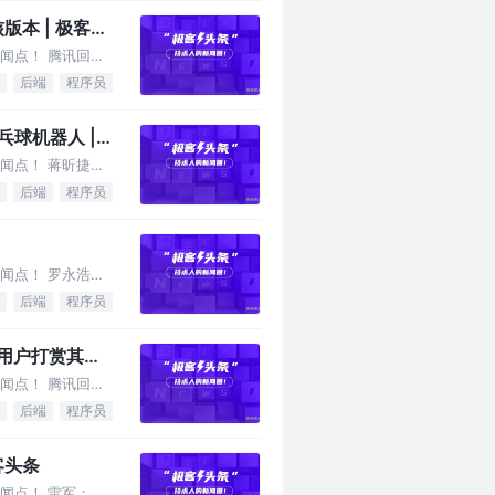
版本 | 极客头
闻点！ 腾讯回应
后端
程序员
球机器人 |
闻点！ 蒋昕捷已
后端
程序员
闻点！ 罗永浩
后端
程序员
许用户打赏其喜
闻点！ 腾讯回应
后端
程序员
极客头条
闻点！ 雷军：我