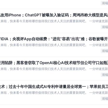
办公地点，无需审批 萝卜快跑无人车街头
前端
改用iPhone；​ChatGPT被曝加入验证码；周鸿祎称大模型是风
来啦，快来看今天都有哪些值得我们技术人关注的重要新闻吧。 一分钟速览新闻
、斯坦福 荣耀 CEO 赵明：苹果近
前端
DIA；央视评App自动续费：“进坑”容易“出坑”难；​谷歌被曝开发
」来啦，快来看今天都有哪些值得我们技术人关注的重要新闻吧。 一分钟速览新
 傅盛：付费的闭源大模型才是智商税
前端
用陷阱；黑客曾窃取了OpenAI核心AI技术细节但公司守口如瓶|
」来啦，快来看今天都有哪些值得我们技术人关注的重要新闻吧。 一分钟速览新
直播负责人程道放被曝已调离 阿里王坚：
前端
术；过去十年中国生成式AI专利申请量居全球第一；苹果前员
」来啦，快来看今天都有哪些值得我们技术人关注的重要新闻吧。 一分钟速览新
AI，个性化成最大亮点 淘宝「小
前端