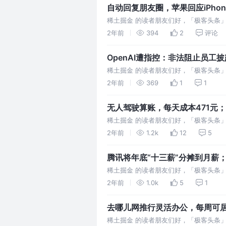
自动回复朋友圈，苹果回应iPho
帕西创业| 极客头条
稀土掘金 的读者朋友们好，「极客头条」
年度演讲定档7月19日 腾讯元宝首发 3
2年前
394
2
评论
OpenAI遭指控：非法阻止员工
5.X支持 |极客头条
稀土掘金 的读者朋友们好，「极客头条
技术公司增资至15亿 蚂蚁集团原副总裁
2年前
369
1
1
无人驾驶算账，每天成本471元
远超过人类 | 极客头条
稀土掘金 的读者朋友们好，「极客头条
算账，每天成本471元 快手美团合作升级
2年前
1.2k
12
5
腾讯将年底“十三薪”分摊到月薪；
如猫 | 极客头条
稀土掘金 的读者朋友们好，「极客头条
底“十三薪”分摊到月薪：员工对即时稳定
2年前
1.0k
5
1
去哪儿网推行灵活办公，每周可居
稀土掘金 的读者朋友们好，「极客头条