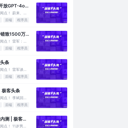
放GPT-4o
闻点！ 蔚来、小
后端
程序员
致1500万
闻点！ 雷军：小
后端
程序员
客头条
闻点！ 雷军谈年
后端
程序员
| 极客头条
闻点！ 李斌回应
后端
程序员
内测 | 极客头
点！ 11岁男孩