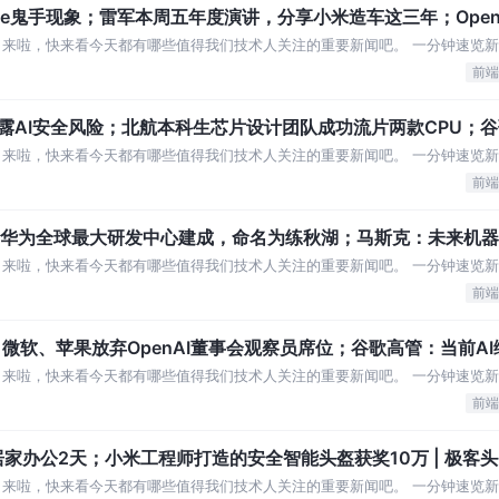
ne鬼手现象；雷军本周五年度演讲，分享小米造车这三年；Open
来啦，快来看今天都有哪些值得我们技术人关注的重要新闻吧。 一分钟速览新闻
D 生成应用 地平线内部人士回应
前端
披露AI安全风险；北航本科生芯片设计团队成功流片两款CPU；
」来啦，快来看今天都有哪些值得我们技术人关注的重要新闻吧。 一分钟速览新
蒋国飞去向明确，将加盟中国电子 爱奇艺
前端
；华为全球最大研发中心建成，命名为练秋湖；马斯克：未来机
」来啦，快来看今天都有哪些值得我们技术人关注的重要新闻吧。 一分钟速览新
至“百城万店” 华为全球最大研发中心
前端
微软、苹果放弃OpenAI董事会观察员席位；谷歌高管：当前A
」来啦，快来看今天都有哪些值得我们技术人关注的重要新闻吧。 一分钟速览新
现金流有了更高诉求 传地平线重组智驾算
前端
家办公2天；小米工程师打造的安全智能头盔获奖10万 | 极客
」来啦，快来看今天都有哪些值得我们技术人关注的重要新闻吧。 一分钟速览新