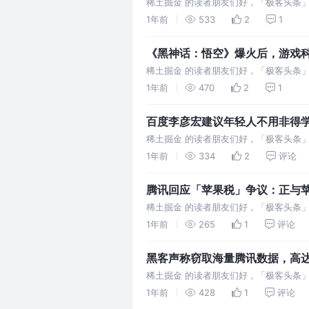
| 极客头条
稀土掘金 的读者朋友们好，「极客头条
辆车亏 6 万多，雷军回应：造车虽苦，但
1年前
533
2
1
《黑神话：悟空》爆火后，游戏科学
接入微信支付|极客头条
稀土掘金 的读者朋友们好，「极客头条
话：悟空》创始团队成员全部来自腾讯，
1年前
470
2
1
百度李彦宏建议年轻人不用非得学
| 极客头条
稀土掘金 的读者朋友们好，「极客头条
宏建议年轻人不用非得学 AI 专业 华为
1年前
334
2
评论
腾讯回应「苹果税」争议：正与苹
应届生招聘| 极客头条
稀土掘金 的读者朋友们好，「极客头条
「苹果税」争议：应在公平前提下推进小游戏
1年前
265
1
评论
黑客声称窃取海量腾讯数据，高达1
布 | 极客头条
稀土掘金 的读者朋友们好，「极客头条
飞：与华为合作关系良好，保留法律追责
1年前
428
1
评论