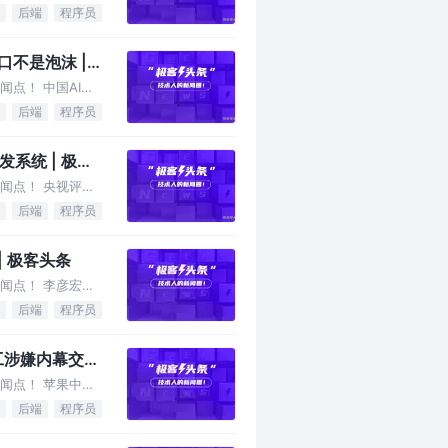
后端
程序员
口不是泡沫 |
点！ 中国AI大
后端
程序员
系统 | 极客
闻点！ 央视评
后端
程序员
 极客头条
闻点！ 李彦宏：
后端
程序员
工涉嫌内幕交易
闻点！ 苹果中国
后端
程序员