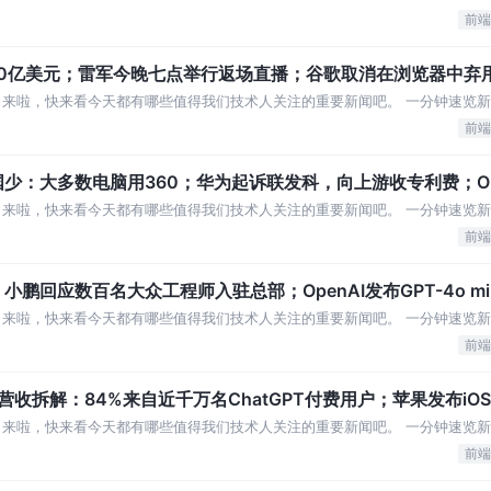
车测试安全员：月薪 6000 元起
前端
0亿美元；雷军今晚七点举行返场直播；谷歌取消在浏览器中弃
」来啦，快来看今天都有哪些值得我们技术人关注的重要新闻吧。 一分钟速览新
演讲背后的故事 豆包回应称与WPS在
前端
少：大多数电脑用360；华为起诉联发科，向上游收专利费；Op
」来啦，快来看今天都有哪些值得我们技术人关注的重要新闻吧。 一分钟速览新
软蓝屏故障在中国少：90% 的电脑大多
前端
回应数百名大众工程师入驻总部；OpenAI发布GPT-4o mini
」来啦，快来看今天都有哪些值得我们技术人关注的重要新闻吧。 一分钟速览新
重点 消息称百度新公关一号位确认为蒋昕捷
前端
营收拆解：84%来自近千万名ChatGPT付费用户；苹果发布iOS
」来啦，快来看今天都有哪些值得我们技术人关注的重要新闻吧。 一分钟速览新
U 半年收入近百亿元，超过去两年总和
前端