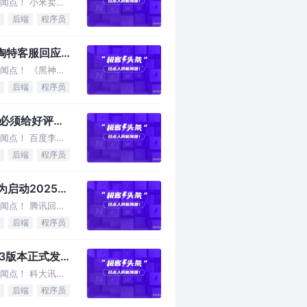
闻点！ 小米卖一
后端
程序员
；淘特客服回应
闻点！ 《黑神
后端
程序员
「必须给好评」
闻点！ 百度李彦
后端
程序员
启动2025届
闻点！ 腾讯回应
后端
程序员
23版本正式发
闻点！ 科大讯
后端
程序员