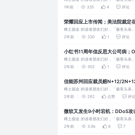
觉得小米做得挺好的，但无奈大家老跟苹
1年前
335
4
评论
荣耀回应上市传闻；美法院裁定谷歌
稀土掘金 的读者朋友们好，「极客头条
物理学家李政道去世 月之暗面回应腾讯参
2年前
330
1
评论
小红书11周年信反思大公司病；
脑机芯片 | 极客头条
稀土掘金 的读者朋友们好，「极客头条
回应AEB开关设置：手动关闭仅在当前上
2年前
302
1
评论
佳能苏州回应裁员赔N+12/2N
恶性循环|极客头条
稀土掘金 的读者朋友们好，「极客头条
小红书等App试点网络身份证：认证后不
2年前
262
点赞
评
微软又发生9小时宕机：DDoS攻
极客头条
稀土掘金 的读者朋友们好，「极客头条
研发投入300亿：360用户是在为国家
2年前
3.6k
8
7