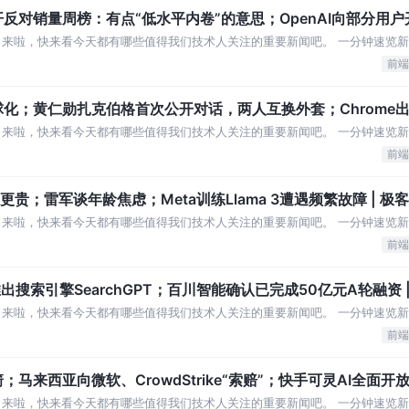
对销量周榜：有点“低水平内卷”的意思；OpenAI向部分用户开
」来啦，快来看今天都有哪些值得我们技术人关注的重要新闻吧。 一分钟速览新
点“低水平内卷”的意思 腾讯推出新自研
前端
化；黄仁勋扎克伯格首次公开对话，两人互换外套；Chrome出错
」来啦，快来看今天都有哪些值得我们技术人关注的重要新闻吧。 一分钟速览新
研Agent框架支持巴黎奥运会赛事解说
前端
更贵；雷军谈年龄焦虑；Meta训练Llama 3遭遇频繁故障 | 极
」来啦，快来看今天都有哪些值得我们技术人关注的重要新闻吧。 一分钟速览新
88VIP会员“杀熟”买东西更贵：“
前端
推出搜索引擎SearchGPT；百川智能确认已完成50亿元A轮融资 
」来啦，快来看今天都有哪些值得我们技术人关注的重要新闻吧。 一分钟速览新
两个月 小米8.42亿拿下北京亦庄新
前端
马来西亚向微软、CrowdStrike“索赔”；快手可灵AI全面开放
来啦，快来看今天都有哪些值得我们技术人关注的重要新闻吧。 一分钟速览新闻