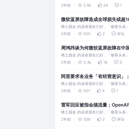
自写600多行代码造火箭 曝小米招聘无人
2年前
2.6k
24
1
微软蓝屏故障造成全球损失或超1
cookie | 极客头条
稀土掘金 的读者朋友们好，「极客头条
行 「2024 年度演讲返场直播」，聊聊
2年前
555
2
评论
周鸿祎谈为何微软蓝屏故障在中国
划再曝新进展| 极客头条
稀土掘金 的读者朋友们好，「极客头条
联发科，向上游收专利费 周鸿祎谈为何微
2年前
2.4k
16
3
阿里要求各业务「有经营意识」；小鹏
稀土掘金 的读者朋友们好，「极客头条
各业务「有经营意识」，进一步明确投入
2年前
507
4
1
雷军回应被指会搞流量；OpenAI
版| 极客头条
稀土掘金 的读者朋友们好，「极客头条
千问技术骨干周畅将离职创业 华为车 B
2年前
556
2
评论