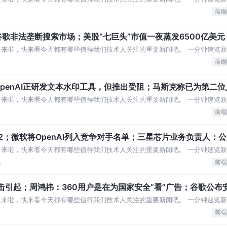
果华为比 腾讯校招范围扩大：毕业时间从一
前端
非法垄断搜索市场；美股“七巨头”市值一夜蒸发6500亿美元 
」来啦，快来看今天都有哪些值得我们技术人关注的重要新闻吧。 一分钟速览新
投 3 亿美元融资：不予置评 荣耀回应
前端
OpenAI正研发文本水印工具，但推出受阻；马斯克称已为第二
」来啦，快来看今天都有哪些值得我们技术人关注的重要新闻吧。 一分钟速览新
电周期生效 周鸿祎回应将成三六零最大股
前端
+12；微软将OpenAI列入竞争对手名单；三星芯片业务负责人：
」来啦，快来看今天都有哪些值得我们技术人关注的重要新闻吧。 一分钟速览新
再输入姓名、身份证号 消息称前百度 I
论
前端
击引起；周鸿祎：360用户是在为国家安全“看”广告；谷歌公布安
」来啦，快来看今天都有哪些值得我们技术人关注的重要新闻吧。 一分钟速览新
安全看广告！ 雷军称小米汽车已完成了不
前端