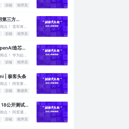
后端
程序员
用第三方
闻点！ 雷军将举
后端
程序员
enAI造芯计
闻点！ 华为起诉
后端
程序员
 | 极客头条
闻点！ 阿里要求
后端
数据库
 18公开测试
闻点！ 阿里通义
后端
程序员