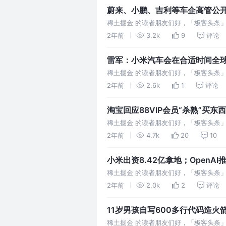
蔚来、小鹏、吉利等车企高管公开反
语音模式| 极客头条
稀土掘金 的读者朋友们好，「极客头条
鹏、吉利等车企高管公开反对销量周榜：有
2年前
3.2k
9
评论
雷军：小米汽车会在合适时间全球
用户密码丢失| 极客头条
稀土掘金 的读者朋友们好，「极客头条
米汽车会在合适的时间全球化 阿里国际自
2年前
2.6k
1
评论
淘宝回应88VIP会员“杀熟”买东西
稀土掘金 的读者朋友们好，「极客头条
龄焦虑：一个人心态的年轻最重要 淘宝回应
2年前
4.7k
20
10
小米出资8.42亿拿地；OpenAI
稀土掘金 的读者朋友们好，「极客头条
蔚来 「千站计划」 迟缓问题：最多推迟一
2年前
2.0k
2
评论
11岁男孩自写600多行代码造火箭；
条
稀土掘金 的读者朋友们好，「极客头条」