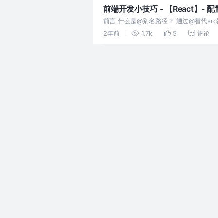
前端开发小技巧 - 【React】-
前言 什么是@别名路径？ 通过@替代sr
React 中，我们不能直接使用 @ 去表示
2年前
1.7k
5
评论