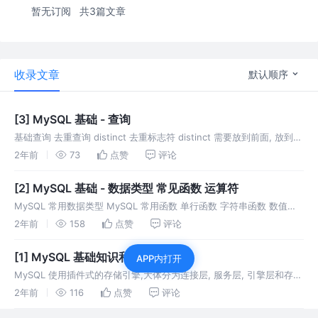
暂无订阅
共3篇文章
收录文章
默认顺序
[3] MySQL 基础 - 查询
基础查询 去重查询 distinct 去重标志符 distinct 需要放到前面, 放到后
面会报错 去重的是选择列的组合去重 排序 - 结果排序 (order by) 语
2年前
73
点赞
评论
法: order by use
[2] MySQL 基础 - 数据类型 常见函数 运算符
MySQL 常用数据类型 MySQL 常用函数 单行函数 字符串函数 数值函
数 日期函数 流程控制函数 分组函数(聚合函数) Mysql 运行符 1. <=> 与
2年前
158
点赞
评论
=, is null 区别 <=>
[1] MySQL 基础知识和安装
APP内打开
MySQL 使用插件式的存储引擎,大体分为连接层, 服务层, 引擎层和存储
层, 默认存储引擎为 InnoDB
2年前
116
点赞
评论