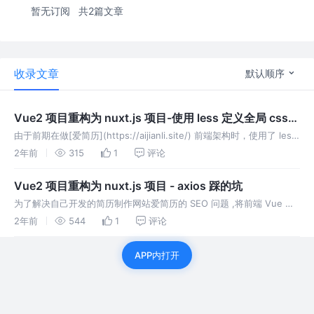
暂无订阅
共2篇文章
收录文章
默认顺序
Vue2 项目重构为 nuxt.js 项目-使用 less 定义全局 css
变量
由于前期在做[爱简历](https://aijianli.site/) 前端架构时，使用了 less
定义了全局的主题 less 变量，方便在具体的组件中去使用而不需要每
2年前
315
1
评论
个组件单独写样式。在迁移到 n
Vue2 项目重构为 nuxt.js 项目 - axios 踩的坑
为了解决自己开发的简历制作网站爱简历的 SEO 问题 ,将前端 Vue 项
目改造成 nuxt。在此过程中axios的引用出现的问题困扰良久，差点放
2年前
544
1
评论
弃改造。以下记录了axios 相关的坑。
APP内打开