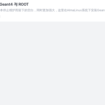
eant4 与 ROOT
S 稳定版本停止维护而留下的空白，同时更加强大，这里在AlmaLinux系统下安装Gean
论