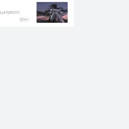
ty4与ROOT。
C++