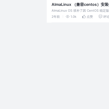
AlmaLinux （兼容centos）安装G
AlmaLinux OS 填补了因 CentO
2年前
1.0k
点赞
评