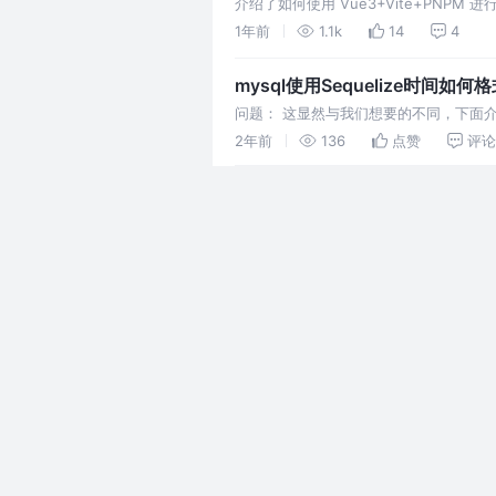
介绍了如何使用 Vue3+Vite+PNPM 
动化部署，实现零停机上线。
1年前
1.1k
14
4
mysql使用Sequelize时间如
问题： 这显然与我们想要的不同，下面介绍如
2年前
136
点赞
评论