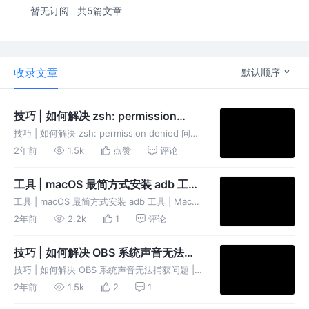
暂无订阅
共5篇文章
收录文章
默认顺序
技巧 | 如何解决 zsh: permission
denied 问题 | Mac
技巧 | 如何解决 zsh: permission denied 问题
| Mac 问题描述 在 macOS 系统终端执行 sh 程
2年前
1.5k
点赞
评论
序脚本时，抛出异常 zsh: permission denied
原
工具 | macOS 最简方式安装 adb 工具
| Mac
工具 | macOS 最简方式安装 adb 工具 | Mac
介绍 ADB（Android Debug Bridge）是
2年前
2.2k
1
评论
Android开发工具包（SDK）中的一项实用工
具，用于与 Android 设
技巧 | 如何解决 OBS 系统声音无法捕
获问题 | Mac
技巧 | 如何解决 OBS 系统声音无法捕获问题 |
Mac 问题描述 由于 macOS 系统限制，桌面音
2年前
1.5k
2
1
频被禁止，导致在使用 OBS 无法录制桌面音