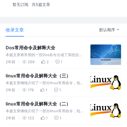
暂无订阅
共5篇文章
收录文章
默认顺序
Dos常用命令及解释大全
本篇文章将常用的一些Dos命令分成了系统信
息，网络，用户，端口进程服务，共享，文件操
2年前
269
2
1
作这六个部分，以便于读者更好的阅读。Dos常
用命令及解释详情请看正文。
linux常用命令及解释大全（三）
本篇文章继续介绍了一部分linux常用命令，包
括字符设置和文件格式转换，文件系统分析，初
2年前
179
1
1
始化一个文件系统，备份，光盘，网络这六个部
分。linux常用命令及解释大全（三）详情请看
linux常用命令及解释大全（二）
正文。
本篇文章继续介绍了一部分linux常用命令，包
括文件的权限，文件的特殊属性，打包和压缩文
2年前
123
1
1
件，查看文件内容，文本处理这五个部分。