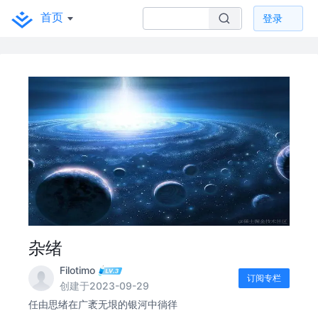
首页
登录
杂绪
Filotimo
订阅专栏
创建于2023-09-29
任由思绪在广袤无垠的银河中徜徉