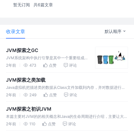
暂无订阅
共6篇文章
收录文章
默认顺序
JVM探索之GC
JVM系统架构中执行引擎是其中一个重要组成
部分，执行引擎的作用就是将字节码指令解释或
2年前
473
点赞
评论
者编译为对应平台上的本地机器指令。本文主要
介绍执行引擎的编译功能以及JVM的垃圾回收
JVM探索之类加载
执行引擎
Java虚拟机把描述类的数据从Class文件加载到内存，并对数据进行校
验、转换解析和初始化，最终形成可以被虚拟机直接使用的Java类型，
2年前
249
点赞
评论
这个过程被称作虚拟机的类加载机制
JVM探索之初识JVM
本篇主要对JVM的的相关概念和Java的生命周期进行介绍，主要让大家
对JVM的相关组件和Java在生命周期中不同阶段有一个清晰的认识
2年前
110
点赞
评论
JVM相关概念 在介绍类加载之前我们先对JVM的相关概念有个认识