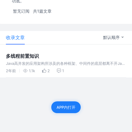
功底。
暂无订阅
共1篇文章
收录文章
默认顺序
多线程前置知识
Java高并发的应用架构所涉及的各种框架、中间件的底层都离不开Java
并发编程的核心知识的应用，而这是Java高级开发或架构师面试的一个
2年前
1.1k
2
1
重头戏，也容易栽跟头，为此开设本专栏，一起学习共勉！
APP内打开