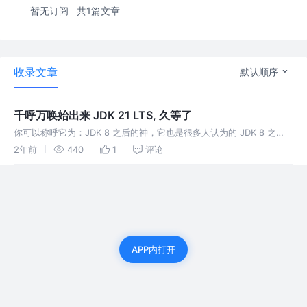
暂无订阅
共1篇文章
收录文章
默认顺序
千呼万唤始出来 JDK 21 LTS, 久等了
你可以称呼它为：JDK 8 之后的神，它也是很多人认为的 JDK 8 之
后，最值得升级的版本。 以前大家都说： 抱歉，这次JDK 21 我不得不
2年前
440
1
评论
使用了 那么为什么非得是 JDK 21呢？ 英雄的迟暮
APP内打开