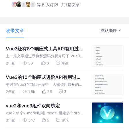
等 5 人订阅
共7篇文章
收录文章
默认顺序
Vue3还有8个响应式工具API有用过
吗？
上一篇文章通过示例和源码分析介绍了 Vue3的
10个响应式进阶API，这篇文章继续通过示例和
2年前
361
6
评论
简要源码分析深入了解Vue3的8个响应式工具
API： 1、isRef() 检查某个值是否为 ref。返回
Vue3的10个响应式进阶API有用过
值是
吗？
平时在Vue3的项目开发中，大家使用最多的是
响应式核心API： 此外，Vue3还提供了10个响
2年前
1.5k
26
3
应式进阶API，在某些场景下也是非常好用的，
下面介绍一下这些API的用途，对它们的源码做
vue2和vue3组件双向绑定
个简要分析 1、s
vue2 单个v-model绑定 model 绑定多个prop
.sync修饰符 .sync 合并绑定 修改一下父组件代
3年前
347
5
评论
码，和上面分开绑定一样的效果 vue3 选项式