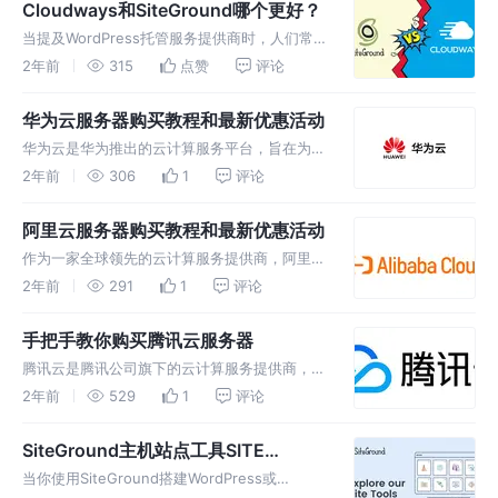
统提供了丰富的主题模板和插件，使用户可以通
Cloudways和SiteGround哪个更好？
过简单的拖放和配置操作来建立自己
当提及WordPress托管服务提供商时，人们常
常会拿Cloudways和SiteGround做比较。
2年前
315
点赞
评论
Cloudways作为备受欢迎的品牌，而
SiteGround则是业界的老牌巨头。它们之间主
华为云服务器购买教程和最新优惠活动
要的区别
华为云是华为推出的云计算服务平台，旨在为企
业和个人提供全面的云端解决方案。它提供了包
2年前
306
1
评论
括计算、存储、数据库、人工智能、大数据、安
全等多种云服务，覆盖了基础设施、平台和软件
阿里云服务器购买教程和最新优惠活动
级别的需求。华为云致力于构建安全
作为一家全球领先的云计算服务提供商，阿里云
提供了多种云产品和解决方案，包括云服务器、
2年前
291
1
评论
对象服务OSS、数据库、存储、SSL、域名和
CDN等。阿里云服务器是一种灵活可扩展的云
手把手教你购买腾讯云服务器
计算服务，适用于各种规模和类型
腾讯云是腾讯公司旗下的云计算服务提供商，提
供一系列基础设施和云服务，涵盖了计算、存
2年前
529
1
评论
储、数据库、人工智能、大数据分析、物联网等
领域。腾讯云在全球范围内建立了多个数据中
SiteGround主机站点工具SITE
心，提供多地域、多可用区的服务支持，
TOOLS设置教程
当你使用SiteGround搭建WordPress或