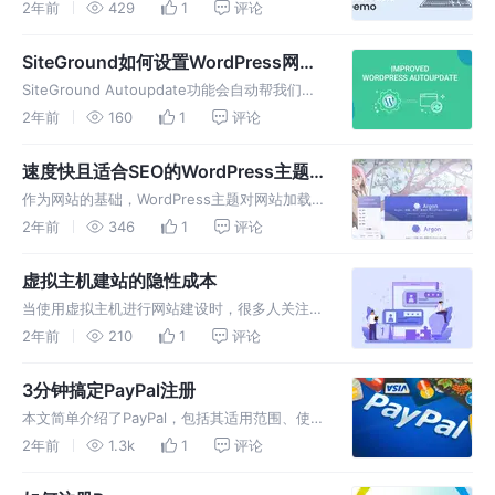
WooCommerce网站后，你会经常登录到两个
2年前
429
1
评论
不同的网站后台：一个是SiteGround的Site
Tools后台，用于进行网站的安全、速度优化、
SiteGround如何设置WordPress网站
自动更新
SiteGround Autoupdate功能会自动帮我们更
新在他们这里托管的所有WordPress网站，这
2年前
160
1
评论
样做是为了保证网站安全，并且让它们一直保持
最新状态。他们会根据我们选择的设置自动更新
速度快且适合SEO的WordPress主题
不同版本
推荐
作为网站的基础，WordPress主题对网站加载
速度具有重要影响。一个设计不好，代码杂乱的
2年前
346
1
评论
WordPress主题会严重影响网站加载速度，进
而影响网站排名。相反，一个设计良好，代码简
虚拟主机建站的隐性成本
洁的WP主题会加载很
当使用虚拟主机进行网站建设时，很多人关注的
是明面的费用，如域名、服务器、建站工具等。
2年前
210
1
评论
然而，在这些费用之外，还存在着一些隐性成
本，这些成本往往容易被忽视，但却可能对你的
3分钟搞定PayPal注册
网站建设计划产生重要影响。
本文简单介绍了PayPal，包括其适用范围、使用
技巧，以及贝宝费用详解（付款费用、收款费
2年前
1.3k
1
评论
用、提现费用、货币兑换费用）和PayPal注册相
关问题，最后手把手介绍了PayPal注册的方法。