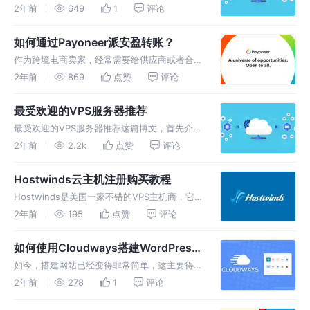
年的云主机商，目前主要提供KVM VPS，机房
2年前
649
1
评论
有美国（西雅图、圣何塞）、德国（法兰克
福）、荷兰（阿姆斯特丹）和香港等地，另外它
如何通过Payoneer派安盈转账？
还提供美国西海岸专用
作为跨境电商卖家，经常需要给供应商或者合作
伙伴转账。那么，如何从我的Payoneer账户转
2年前
869
点赞
评论
账到另一个P卡账户呢？其实很简单，通过
Payoneer的在线支付功能就能实现。Payoneer
最受欢迎的VPS服务器推荐
账户之间可以免费
最受欢迎的VPS服务器推荐这篇博文，首先介绍
了什么是VPS服务器以及VPS的优势（性价比
2年前
2.2k
点赞
评论
高、弹性可扩展、安全隔离高、多操作系统支
持），然后提供了选择VPS主机的选购指南（名
Hostwinds云主机注册购买教程
气大、口碑好、价格适中、支持
Hostwinds是美国一家不错的VPS主机商，它提
供了多个选项来满足不同网站的需求，包括共享
2年前
195
点赞
评论
托管、虚拟专用服务器（VPS）、云托管和独立
服务器等。Hostwinds支持按小时计费和支付
如何使用Cloudways搭建WordPress
宝支付，且提供
网站
如今，搭建网站已经变得非常简单，这主要得益
于开源的CMS建站系统的兴起。即使是不懂编
2年前
278
1
评论
程的人也能轻松搭建自己的网站，这些CMS系