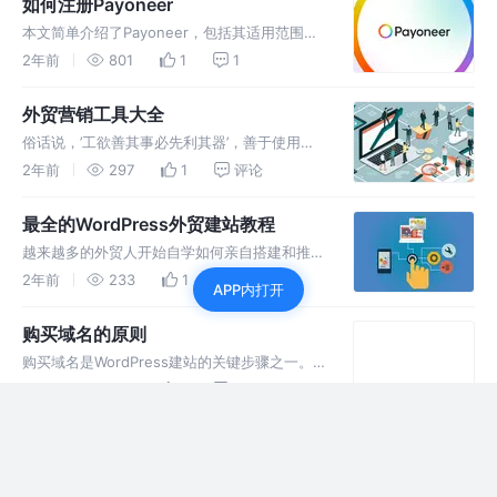
如何注册Payoneer
本文简单介绍了Payoneer，包括其适用范围、
使用技巧，以及派安盈费用详解（收款费用、付
2年前
801
1
1
款费用、提现费用），最后手把手介绍了
payoneer注册的方法。PayPay是移动支付领域
外贸营销工具大全
另一巨头，国际市场占
俗话说，’工欲善其事必先利其器’，善于使用外
贸工具可以极大地提升你的外贸营销效果，事半
2年前
297
1
评论
功倍。在外贸网站建设和营销推广的过程中，有
许多非常实用的营销工具可供使用。这些工具不
最全的WordPress外贸建站教程
仅有助于外贸网站运营推广，还是
越来越多的外贸人开始自学如何亲自搭建和推广
自己的外贸网站，这是一个大趋势。为什么呢？
2年前
233
1
评论
APP内打开
因为越来越多的外贸公司已经认识到，把建站和
推广工作交给外包公司以后结果并不理想。这其
购买域名的原则
中既有企业自身对建站和推广了解不
购买域名是WordPress建站的关键步骤之一。
你需要明智地选择和购买域名，因为它将成为你
2年前
122
1
评论
的唯一网址，直接影响着网站的品牌、可用性和
SEO等方面。在购买域名时，有一些重要的原则
Cloudflare域名解析
和注意事项需要考虑。
域名解析是一种服务，通过将域名映射到特定的
网站服务器IP地址，使得用户能够通过注册的域