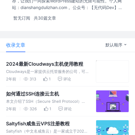
荐，让我们一同探索WordPress建站的无限可能性。个人网
站：dianshangdulizhan.com 。公众号：【无代码Dev】，
全网同名。关注我，欢迎交流。
暂无订阅
共30篇文章
收录文章
默认顺序
2024最新Cloudways主机使用教程
Cloudways是一家提供云托管服务的公司，可
以帮助你轻松管理和运行你的网站。本教程是
2年前
313
1
评论
Cloudways主机注册和使用教程。Cloudways
界面简洁，使用方便，不需要复杂的设置，就能
如何通过SSH连接云主机
快速搭建一个W
本文介绍了SSH（Secure Shell Protocol）的
基本概念及其在网络数据安全传输中的作用。重
2年前
326
1
评论
点讲解了如何使用Cmder（适用于Windows）
或Terminal（适用于Mac）连接到云主
Saltyfish咸鱼云VPS注册教程
Saltyfish（中文名咸鱼云）是一家成立于2020