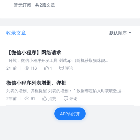
暂无订阅
共2篇文章
收录文章
默认顺序
【微信小程序】网络请求
​ 环境：微信小程序开发工具 测试api（随机获取猫咪靓
照）:https://api.thecatapi.com/v1/images/search?limit=2 示例： ​
2年前
116
1
评论
编辑 完整代码 requ
微信小程序列表增删、弹框
列表的增删、弹框提醒 列表的增删： 1.数据绑定输入时获取数据
model:value="{{inptValue}} 2.列表渲染：会自动获取index 弹框提
2年前
91
点赞
评论
醒：常用交互api：wx.showToas
APP内打开