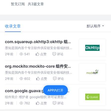
暂无订阅
共3篇文章
收录文章
默认顺序
com.squareup.okhttp3:okhttp 组件
安全漏洞及健康度分析
墨知是国内首个专注软件供应链安全领域的技术
社区，社区致力于为国内数百万技术人员提供全
2年前
541
点赞
评论
方位的软件供应链安全专业知识内容，包括软件
供应链安全技术、漏洞情报、开源组件安全、
org.mockito:mockito-core 组件安全
SBOM、软件成分分析（SCA）、
漏洞及健康度分析
墨知是国内首个专注软件供应链安全领域的技术
社区，社区致力于为国内数百万技术人员提供全
2年前
602
点赞
评论
方位的软件供应链安全专业知识内容，包括软件
供应链安全技术、漏洞情报、开源组件安全、
com.google.guava:guava 组件安全
APP内打开
SBOM、软件成分分析（SCA）、
漏洞及健康分析
组件简介 维护者 google组织 许可证类型
Apache-2.0 首次发布 2010 年 4 月 26 日 最
2年前
762
点赞
评论
新发布时间 2023 年 8 月 1 日 GitHub Star