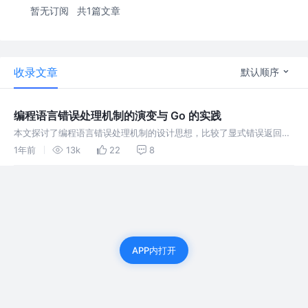
暂无订阅
共1篇文章
收录文章
默认顺序
编程语言错误处理机制的演变与 Go 的实践
本文探讨了编程语言错误处理机制的设计思想，比较了显式错误返回与
隐式异常机制的优缺点，并重点分析了 Go 语言错误处理方式及其局限
1年前
13k
22
8
性。文章回顾了 Go 官方与社区的优化尝试，并展望了未来可能的可能
的改进
APP内打开