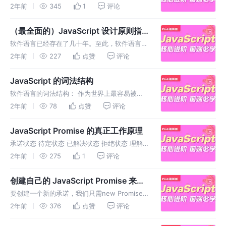
JavaScript函数，我强烈建议您熟悉、胜任并且
2年前
345
1
评论
总体上熟悉如何使用reduce。
（最全面的）JavaScript 设计原则指
南
软件语言已经存在了几十年。至此，软件语言的
生命周期已经被很好地理解了。在任何语言的生
2年前
227
点赞
评论
命周期中，许多此类可重用解决方案都是由给定
语言社区中的大量开发人员制作和测试的。通过
JavaScript 的词法结构
复合开发人员经验的力量....
软件语言的词法结构： 作为世界上最容易被误
解的编程语言之一，也是一种具有一些奇怪之处
2年前
78
点赞
评论
的软件语言，在编写 JavaScript 时，出现了许
多关于什么是最佳实践的问题。在这篇博客中，
JavaScript Promise 的真正工作原理
我们将深入探讨。。。
承诺状态 待定状态 已解决状态 拒绝状态 理解
JavaScript Promise 什么是承诺？ 通常，承诺
2年前
275
1
评论
被定义为最终可用的值的代理。 Promise 多年
来一直是 JavaScript.....
创建自己的 JavaScript Promise 来实
现 [From Scratch]
要创建一个新的承诺，我们只需new Promise
像这样使用： 我们传递一个定义 Promise 特定
2年前
376
点赞
评论
行为的回调。 Promise 是一个容器： 为我们提