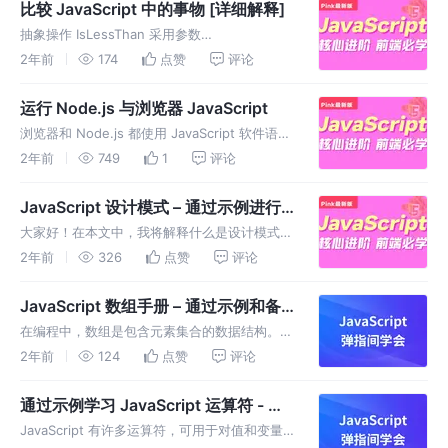
供 API 来管理和转换价值......
比较 JavaScript 中的事物 [详细解释]
抽象操作 IsLessThan 采用参数
x（ECMAScript 语言值）、y（ECMAScript 语
2年前
174
点赞
评论
言值）和 LeftFirst（布尔值）。
运行 Node.js 与浏览器 JavaScript
浏览器和 Node.js 都使用 JavaScript 软件语言
- 但字面上的运行时环境是不同的。
2年前
749
1
评论
Node.js（又名服务器端 JavaScript）与客户端
JavaScript 有许多相似之处
JavaScript 设计模式 – 通过示例进行
解释
大家好！在本文中，我将解释什么是设计模式以
及它们为何有用。 目录 什么是设计模式？ 创意
2年前
326
点赞
评论
设计模式 单例模式 工厂方法模式 抽象工厂模式
建造者模式 原型模式 结构设计模式 适配器模式
JavaScript 数组手册 – 通过示例和备
装饰模式 立面图
忘单了解 JS 数组方法如何工作
在编程中，数组是包含元素集合的数据结构。数
组非常有用，因为您可以在单个数组中存储、访
2年前
124
点赞
评论
问和操作多个元素。 在本手册中，您将学习如
何在 JavaScript 中使用数组。我们将介绍创建
通过示例学习 JavaScript 运算符 - 逻
数组时需要遵循的特定
辑、比较、三元和更多 JS 运算符
JavaScript 有许多运算符，可用于对值和变量