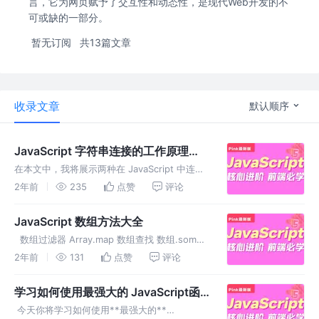
言，它为网页赋予了交互性和动态性，是现代Web开发的不
可或缺的一部分。
暂无订阅
共13篇文章
收录文章
默认顺序
JavaScript 字符串连接的工作原理
——“+”运算符与“+=”运算符
在本文中，我将展示两种在 JavaScript 中连接
字符串的方法。我还将确保澄清您何时应该使用
2年前
235
点赞
评论
每种方法。
JavaScript 数组方法大全
​ 数组过滤器 Array.map 数组查找 数组.some
数组.every Array.forEach 数组归约 数
2年前
131
点赞
评论
组.includes Array.indexOf Array.lastInde
学习如何使用最强大的 JavaScript函
数
​ 今天你将学习如何使用**最强大的**