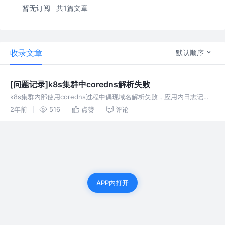
暂无订阅
共1篇文章
收录文章
默认顺序
[问题记录]k8s集群中coredns解析失败
k8s集群内部使用coredns过程中偶现域名解析失败，应用内日志记录
显示*UnknownHost； 根本原因是k8s集群内部的DNS解析优先级问
2年前
516
点赞
评论
题
APP内打开