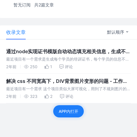
暂无订阅
共2篇文章
收录文章
默认顺序
通过node实现证书模版自动动态填充相关信息，生成不同
的证书-工作记录
最近项目有一个需求是生成每个学员的培训证书，每个学员的信息不
同，要动态生成证书 1.首先找UI老师要一张证书模版图，svg格式的，
2年前
250
1
评论
我从网上扒了一张 2.到 https://c.runoob.com/m
解决 css 不同宽高下，DIV背景图片变形的问题 - 工作记
录
最近项目有一个需求 这个项目类似大屏可视化，用到了不规则图片的
div 背景，部分UI如图 遇到的问题 解决办法 - 做一个组件 首先找UI老
2年前
323
2
评论
师要一张这个背景图片 最高 和 最宽 的可能的背景图片，我要
APP内打开