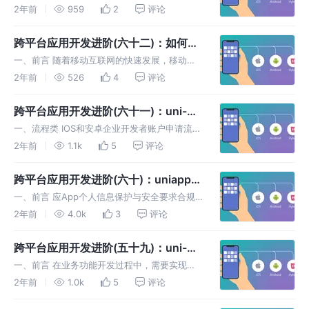
员们也在不断地寻求更高效且方便的开发方式。
2年前
959
2
评论
uni-app是一款由DCloud开发的跨平台工具，
可以同时支持小程序、H5、App等多种平台的
跨平台应用开发进阶(六十二)：如何把
开发。那么，当使用u
uni-app APP项目转换成小程序
一、前言 随着移动互联网的快速发展，移动应
用已成为生活中不可或缺的一部分。与此同时，
2年前
526
4
评论
跨平台开发也得到越来越多的关注，因为它可以
提高应用程序的效率并降低开发成本。uni-app
跨平台应用开发进阶(六十一)：uni-
是一种跨平台开发框架，基于
app 跨平台技术开发框架可行性调研
一、流程类 IOS和安卓企业开发者账户申请流程
(申请渠道、需要提供的相关证明、审核时间
2年前
1.1k
5
评论
等)。 uni-app企业开发者账户申请流程。 安卓
和IOS发布上线流程(怎么发布主流应用商店)。
跨平台应用开发进阶(六十)：uniapp
如果出现紧急情
获取设备唯一标识信息
一、前言 应App个人信息保护与安全要求合规
检查要求，需要实现当用户在不同移动终端上进
2年前
4.0k
3
评论
行登录时应向用户进行信息提示或增大鉴别强
度。那么，uniapp 如何获取手机唯一标识，即
跨平台应用开发进阶(五十九)：uni-
使软件卸载重装后也不会变呢
app实现视屏播放小窗功能
一、前言 在业务功能开发过程中，需要实现视
频直播、播放小窗功能。鉴于目前通过接入火山
2年前
1.0k
5
评论
webSDK实现视频直播、点播功能。需要火山协