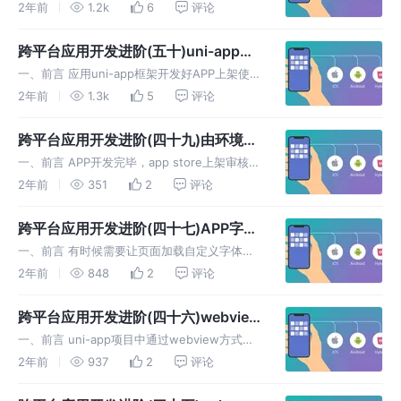
都趋之若鹜。用户已经习惯了Android应用的这
2年前
1.2k
6
评论
种免费午餐，但背后却隐藏着巨大的安全隐患。
在对APP进行渗透测试时，要求提供APP是否具
跨平台应用开发进阶(五十)uni-app
备完整性校验
ios web-view嵌套H5项目白屏问题分
一、前言 应用uni-app框架开发好APP上架使用
析及解决
过程中，发现应用经过长时间由后台切换至前台
2年前
1.3k
5
评论
时，通过webview方式嵌套的H5页面发生白屏
现象。 二、问题分析 任何手机设备上，当手机
跨平台应用开发进阶(四十九)由环境切
内存不足时，o
换引发的页面通讯机制思考
一、前言 APP开发完毕，app store上架审核前
存在后台晚于APP发布的场景，鉴于APP首页页
2年前
351
2
评论
面渲染依赖于后台接口，且苹果上架审核人员对
于页面渲染效果比较苛刻，故制定出应用启动时
跨平台应用开发进阶(四十七)APP字体
默认连接生产环境
库文件处理方案
一、前言 有时候需要让页面加载自定义字体文
件，但是通常的字体格式（TTF、OTF）体积太
2年前
848
2
评论
大了，这就需要将其转换为更小体积的字体文件
格式（WOFF2）。 之前尝试使用类似
跨平台应用开发进阶(四十六)webview
convertio 在线工具去
方式嵌套H5应用加载慢解决方案
一、前言 uni-app项目中通过webview方式嵌
套H5应用时，出现页面加载慢的用户体验问
2年前
937
2
评论
题。尤其当应用第一次加载H5应用时，页面白
屏大致有3-4s！ 经过分析发现，h5页面第一次