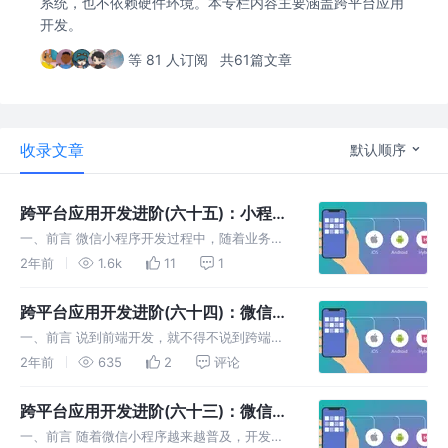
系统，也不依赖硬件环境。本专栏内容主要涵盖跨平台应用
开发。
等 81 人订阅
共61篇文章
收录文章
默认顺序
跨平台应用开发进阶(六十五)：小程序
分包策略及实战讲解
一、前言 微信小程序开发过程中，随着业务不
断迭代，程序包的体积越来越大，使用分包加载
2年前
1.6k
11
1
是开发者必须面对的问题。 正常情况下，小程
序首次启动时，会将整个代码包下载下来，所以
跨平台应用开发进阶(六十四)：微信小
如果代码包过大，会影响小程序首次
程序开发技术栈原生开发 VS 跨平台开
一、前言 说到前端开发，就不得不说到跨端开
发
发，因为它可以提高应用程序的效率并降低开发
2年前
635
2
评论
成本。uni-app是一种跨平台开发框架，基于
Vue.js，并且可以在多个平台如微信小程序、支
跨平台应用开发进阶(六十三)：微信小
付宝小程序、H5等上运
程序开发
一、前言 随着微信小程序越来越普及，开发人