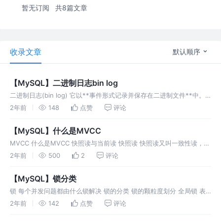
暂无订阅
共8篇文章
收录文章
默认顺序
【MySQL】二进制日志bin log
二进制日志(bin log) 它以**事件形式记录并保存在二进制文件**中。
通过这些信息，我们可以再现数据更新操作的全过程。 二进制日志的作
2年前
148
点赞
评论
用 数据恢复。 数据复制。 二进制日志格式 Statemen
【MySQL】什么是MVCC
MVCC 什么是MVCC 快照读与当前读 快照读 快照读又叫一致性读，读
取的是快照数据。不加锁的简单的 SELECT 都属于快照读，即不加锁的
2年前
500
2
评论
非阻塞读。 快照读的前提是隔离级别不是串行级别，串行级别下
【MySQL】锁分类
锁 每个并发问题都由什么锁解决 锁的分类 锁的颗粒度划分 全局锁 表
级锁 表级别的记录锁。 意向锁IS锁、IX锁。 自增锁：AUTO-INC锁是
2年前
142
点赞
评论
当向使用含有AUTO_INCREMENT列的表中插入数据