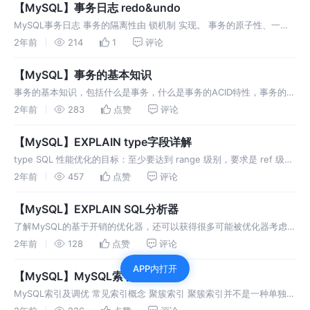
【MySQL】事务日志 redo&undo
MySQL事务日志 事务的隔离性由 锁机制 实现。 事务的原子性、一致
性和持久性由事务的 redo 日志和undo 日志来保证： REDO LOG 称为
2年前
214
1
评论
重做日志，提供再写入操作，恢复提交事务修改的页
【MySQL】事务的基本知识
事务的基本知识，包括什么是事务，什么是事务的ACID特性，事务的状
态有哪些，数据的并发问题、隔离级别...
2年前
283
点赞
评论
【MySQL】EXPLAIN type字段详解
type SQL 性能优化的目标：至少要达到 range 级别，要求是 ref 级
别，最好是 consts级别。
2年前
457
点赞
评论
【MySQL】EXPLAIN SQL分析器
了解MySQL的基于开销的优化器，还可以获得很多可能被优化器考虑到
的访问策略的细节，以及当运行SQL语句时哪种策略预计会被优化器采
2年前
128
点赞
评论
用。
APP内打开
【MySQL】MySQL索引及调优
MySQL索引及调优 常见索引概念 聚簇索引 聚簇索引并不是一种单独的
索引类型，而是一种数据存储方式（所有的用户记录都存储在了叶子结