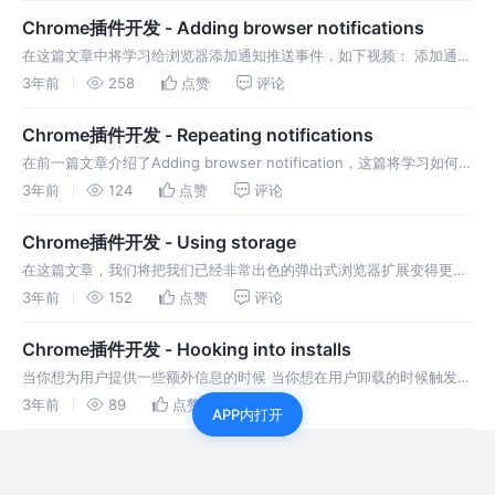
Chrome插件开发 - Adding browser notifications
在这篇文章中将学习给浏览器添加通知推送事件，如下视频： 添加通知
推送 Browser notifications类似于手机上的消息通知。 添加权限 修改
3年前
258
点赞
评论
src/App.jsx chrome.notif
Chrome插件开发 - Repeating notifications
在前一篇文章介绍了Adding browser notification，这篇将学习如何创
建重复的通知。 创建重复通知 为了实现重复通知，我们必须利用alarm
3年前
124
点赞
评论
api。这允许我们创建可以在指定时间发
Chrome插件开发 - Using storage
在这篇文章，我们将把我们已经非常出色的弹出式浏览器扩展变得更加
个性化。 为了维护用户选择的内容，我们将利用 chrome 的存储能
3年前
152
点赞
评论
力。 增加浏览器扩展存储权限 修改manifest.json，在权限数
Chrome插件开发 - Hooking into installs
当你想为用户提供一些额外信息的时候 当你想在用户卸载的时候触发某
个操作 当你希望在更新的时候重定向到更改日志 扩展 hooks 将非常有
3年前
89
点赞
评论
APP内打开
必要 在浏览器扩展中捕获onInstall操作 打开public