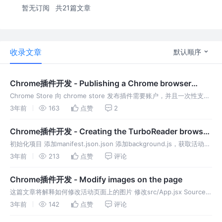
暂无订阅
共21篇文章
收录文章
默认顺序
Chrome插件开发 - Publishing a Chrome browser
extension
Chrome Store 向 chrome store 发布插件需要账户，并且一次性支付
5 刀 注册并支付后，点击做侧边栏选项卡，点击新建项目 提交zip文件
3年前
163
点赞
2
后，需要填写一些必须的字段： 描述：关于
Chrome插件开发 - Creating the TurboReader browser
extension
初始化项目 添加manifest.json.json 添加background.js，获取活动标
签，并注入名为turboMode的函数。 创建函数 首先获取页面内所有段
3年前
213
点赞
评论
落 判断当前是否是阅读模式 遍历
Chrome插件开发 - Modify images on the page
这篇文章将解释如何修改活动页面上的图片 修改src/App.jsx Source
Code 【Source Code】
3年前
142
点赞
评论