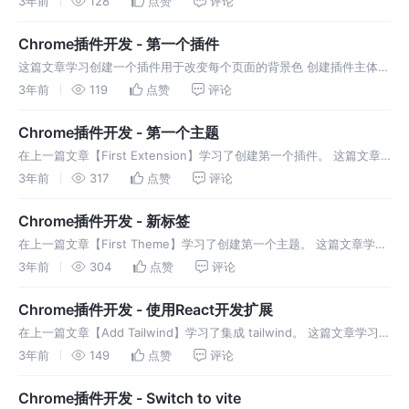
3年前
128
点赞
评论
性，firefox、edge 等也不错。
Chrome插件开发 - 第一个插件
这篇文章学习创建一个插件用于改变每个页面的背景色 创建插件主体
浏览器插件的核心文件且必不可少的：manifest，它是个json文件，包
3年前
119
点赞
评论
含所有和插件相关的配置，必须放在根目录，其中manifest_
Chrome插件开发 - 第一个主题
在上一篇文章【First Extension】学习了创建第一个插件。 这篇文章
学习创建一个主题插件。 结构 更改manifest.json 上图解释了每个配置
3年前
317
点赞
评论
对应的效果
Chrome插件开发 - 新标签
在上一篇文章【First Theme】学习了创建第一个主题。 这篇文章学习
创建一个新标签插件，类似如图： 结构 将以下内容吸入
3年前
304
点赞
评论
manifest.json，这是任何浏览器扩展的主入口。 新标签扩展插件的
Chrome插件开发 - 使用React开发扩展
在上一篇文章【Add Tailwind】学习了集成 tailwind。 这篇文章学习使
用 react 创建一个新标签插件，类似如图： 也可以使用其他自己喜欢的
3年前
149
点赞
评论
框架：vue、angular、svlete
Chrome插件开发 - Switch to vite