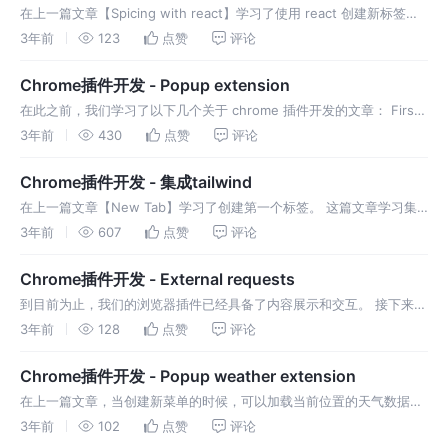
在上一篇文章【Spicing with react】学习了使用 react 创建新标签插
件。 这篇文章替换掉 parcel，切换到 vite 删除.parcel 删除
3年前
123
点赞
评论
package.json内的
Chrome插件开发 - Popup extension
在此之前，我们学习了以下几个关于 chrome 插件开发的文章： First
extension New Tab Add Tailwind Add React 这篇文章学习创建弹窗
3年前
430
点赞
评论
插件（点击插件图标时
Chrome插件开发 - 集成tailwind
在上一篇文章【New Tab】学习了创建第一个标签。 这篇文章学习集
成tailwind 安装依赖 迁移静态资源 在根目录创建static文件夹，移动
3年前
607
点赞
评论
manifest.json和icons文件到stat
Chrome插件开发 - External requests
到目前为止，我们的浏览器插件已经具备了内容展示和交互。 接下来为
浏览器添加一些其他的请求数据。 Weather API 打开OpenWeather
3年前
128
点赞
评论
Chrome插件开发 - Popup weather extension
在上一篇文章，当创建新菜单的时候，可以加载当前位置的天气数据，
这章将学习创建弹窗插件。 创建小工具 新建src/Weather.jsx 更改
3年前
102
点赞
评论
App.jsx 在弹窗点击右键，会显示开发者工具，提示未获取