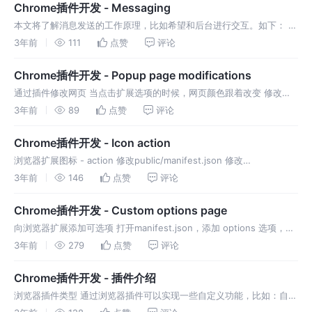
Chrome插件开发 - Messaging
本文将了解消息发送的工作原理，比如希望和后台进行交互。如下： 修
改src/App.jsx 修改background.js Source Code 【Source Code】
3年前
111
点赞
评论
Chrome插件开发 - Popup page modifications
通过插件修改网页 当点击扩展选项的时候，网页颜色跟着改变 修改
manifest.json 新增权限解释 activeTab允许修改和检索活动标签
3年前
89
点赞
评论
scripting允许向浏览器注入脚本 修改src/A
Chrome插件开发 - Icon action
浏览器扩展图标 - action 修改public/manifest.json 修改
public/background.js 当点击图标，将会导航到新的选项卡
3年前
146
点赞
评论
Chrome插件开发 - Custom options page
向浏览器扩展添加可选项 打开manifest.json，添加 options 选项，注
册选项页面。 创建options.html 修改src/index.jsx 修改src/App.jsx
3年前
279
点赞
评论
修改vit
Chrome插件开发 - 插件介绍
浏览器插件类型 通过浏览器插件可以实现一些自定义功能，比如：自定
义背景、字体、浏览模式等。 在所有浏览器中，chrome 是最具扩展