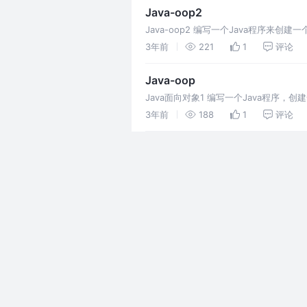
Java-oop2
Java-oop2 编写一个Java程序来
上面的类有三个私有属性：标题、作者和I
3年前
221
1
评论
Java-oop
Java面向对象1 编写一个Java程序，
它们的属性，并打印它们的名称和年龄。
3年前
188
1
评论