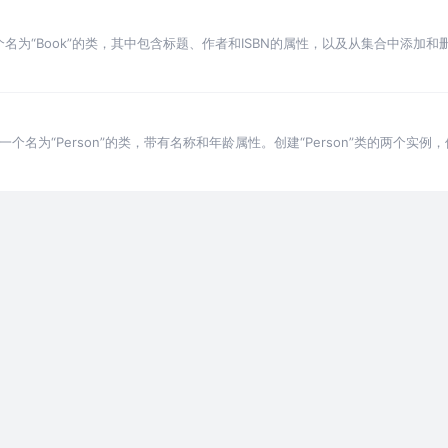
创建一个名为“Book”的类，其中包含标题、作者和ISBN的属性，以及从集合中添加
SBN。它有一个构
创建一个名为“Person”的类，带有名称和年龄属性。创建“Person”类的两个实