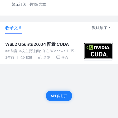
暂无订阅
共1篇文章
收录文章
默认顺序
WSL2 Ubuntu20.04 配置 CUDA
## 前言 本文主要讲解如何在 Widnows 11 环境
下的 WSL2（Ubuntu20.04）配置 CUDA 来启
2年前
839
点赞
评论
用 GPU 加速（本文默认您已经在 Windows 上
安装完成 Nvi
APP内打开