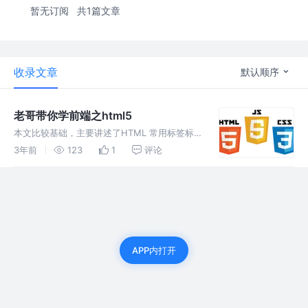
暂无订阅
共1篇文章
收录文章
默认顺序
老哥带你学前端之html5
本文比较基础，主要讲述了HTML 常用标签标
题标签，文本标签，列表标签，超链接标签等
3年前
123
1
评论
等，以及用法，以及seo优化。
APP内打开