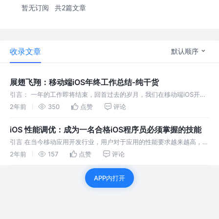
暂无订阅
共2篇文章
收录文章
默认顺序
展翅飞翔：移动端iOS年终工作总结-纯干货
引言： 一年的工作即将结束，回首过去的岁月，我们在移动端iOS开发
的道路上取得了哪些成果？本文将带你回顾一年的工作，并总结出一系
2年前
350
点赞
评论
列的干货，包括步骤、代码和实际案例。让我们一起展翅飞翔，为新的
征程做好准
iOS 性能调优：成为一名合格iOS程序员必须掌握的技能
引言 在当今移动应用开发行业，用户对于应用的性能要求越来越高，对
于卡顿、内存泄漏和耗电等问题的容忍度越来越低。因此，作为一名合
2年前
157
点赞
评论
格的iOS程序员，掌握性能调优的技能是至关重要的。本文将介绍iOS性
能调优
APP内打开