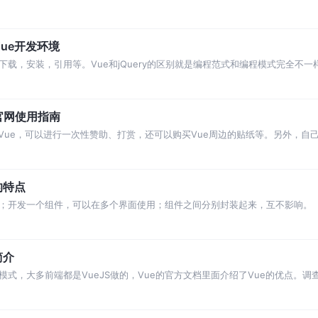
。
Vue开发环境
载，安装，引用等。Vue和jQuery的区别就是编程范式和编程模式完全不一
e官网使用指南
Vue，可以进行一次性赞助、打赏，还可以购买Vue周边的贴纸等。另外，自
Vue翻译一下文档。
的特点
；开发一个组件，可以在多个界面使用；组件之间分别封装起来，互不影响。
简介
式，大多前端都是VueJS做的，Vue的官方文档里面介绍了Vue的优点。调查