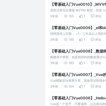
【零基础入门Vue0010】_MV
虽然没有完全遵循 MVVM 模型，但是 
文档中经常会使用 vm 这个变量名表示 V
3年前
155
1
评论
【零基础入门Vue0009】_el和
招聘需求上写着：（1）三年及以上项目
掌握JavaScript、Ajax、JQuery、boo
3年前
145
1
评论
【零基础入门Vue0008】_数据
构建用户界面，就是把得到的数据通过V
务器还是数据mock，请求方式是异步还
3年前
183
1
评论
【零基础入门Vue0007】_Vu
Vue模板语法有两大类，插值语法和指
签属性、标签体内容、给标签绑定事件等
3年前
154
1
评论
【零基础入门Vue0006】_Hell
Vue是一个音节，不要读错，以后面试的时候