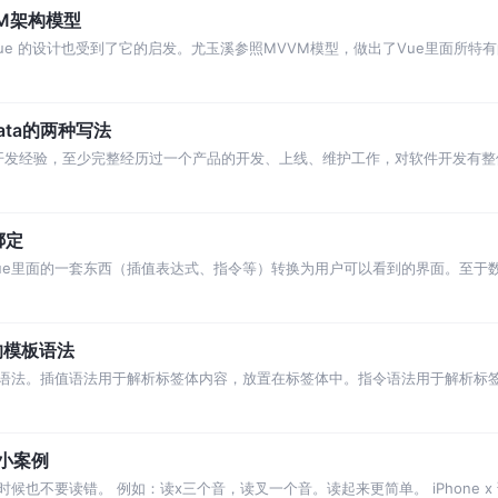
VM架构模型
Vue 的设计也受到了它的启发。尤玉溪参照MVVM模型，做出了Vue里面所特
ue 实例。
data的两种写法
开发经验，至少完整经历过一个产品的开发、上线、维护工作，对软件开发有整
tstrap等前台技术
绑定
ue里面的一套东西（插值表达式、指令等）转换为用户可以看到的界面。至于
是同步，都不在Vue的职责范围之内。
e的模板语法
令语法。插值语法用于解析标签体内容，放置在标签体中。指令语法用于解析标
等。
o小案例
也不要读错。 例如：读x三个音，读叉一个音。读起来更简单。 iPhone x 读 i