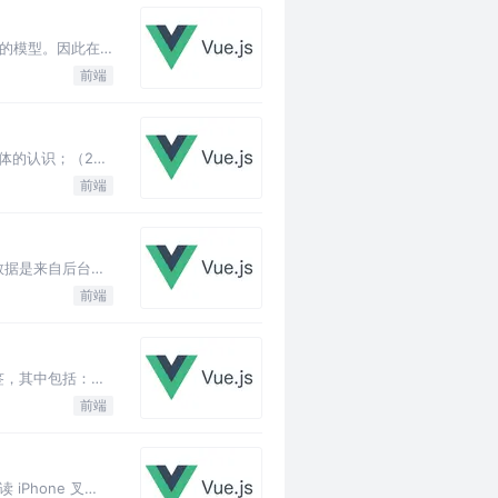
有的模型。因此在
前端
体的认识；（2）
前端
数据是来自后台服
前端
签，其中包括：标
前端
Phone 叉