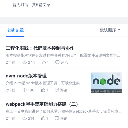
暂无订阅
共6篇文章
收录文章
默认顺序
工程化实践：代码版本控制与协作
版本控制指对软件开发过程中各种程序代码、配置文件及说明文档等文
件变更的管理，是工程化管理里至关重要的一个环节 代码管理方法 代
2年前
244
1
评论
码管理和版本控制是现代软件开发中至关重要的一环。代码管理包括对
代码的
nvm-node版本管理
介绍 nvm是Node版本管理工具，可以快速实现
Node版本的安装、切换、查看等。npm是依赖
2年前
190
1
评论
包管理工具，需注意区分。 Node：基于
Chrome V8引擎的JS运行环境 npm：是Node
webpack脚手架基础能力搭建（二）
默认的包管
在上一节中我们讲解了如何从零开始搭建webpack脚手架，涵盖环境定
义、入口和出口配置、样式处理配置等，本节将基于上一节的工程继续
2年前
214
1
评论
探索。 Crzcy，公众号：前端连环话webpack脚手架基础能力搭建