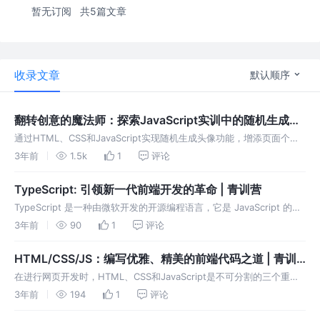
暂无订阅
共5篇文章
收录文章
默认顺序
翻转创意的魔法师：探索JavaScript实训中的随机生成头
像功能 | 青训营
通过HTML、CSS和JavaScript实现随机生成头像功能，增添页面个性
化。我们追求不仅仅功能实现，更将美学和艺术融入设计中。掌握前端
3年前
1.5k
1
评论
知识技术，激发热情与创造力，在前端道路上努力提供更好用户体验
TypeScript: 引领新一代前端开发的革命 | 青训营
TypeScript 是一种由微软开发的开源编程语言，它是 JavaScript 的超
集，为 JavaScript 添加了静态类型和更强大的开发工具支持。
3年前
90
1
评论
TypeScript 在近年来逐渐流行
HTML/CSS/JS：编写优雅、精美的前端代码之道 | 青训
营
在进行网页开发时，HTML、CSS和JavaScript是不可分割的三个重要
组成部分。每个部分都有自己的责任，然而编写高质量的代码需要遵循
3年前
194
1
评论
一些通用的标准和最佳实践。