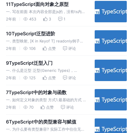
篇文章详细讲解的 基于类，这种目前是
11TypeScript面向对象之原型
一. 写在前面 本次内容全部是js的，没有ts内
容，学习这些内容是为了之后更好的学习ts，如
2年前
453
3
1
果不学习这些内容可能会导致之后ts的学习有地
方难以理解 二. 面向对象之原型 假设我需要用js
10TypeScript泛型进阶
造一个小兵，以
一. 类型映射, [K in Keyof T] readonly例子
partial例子 必填requried，自己写的版本
2年前
106
点赞
评论
record例子 二. :和in的区别 这里的 : 用于指定
对象类型的属性
9TypeScript泛型入门
一. 什么是泛型 泛型(Generic Types)，
generic就是多的意思，也就是表示多种类型 可
2年前
125
点赞
评论
以把泛型当作函数理解，泛型是接收其它类型的
类型就好像函数是接收其它代码的代码 函数的
7TypeScript中的对象与函数
本质是什么?
一. 如何定义对象的类型 方式1.最基础的方式 方
式2. 索引签名 方式3. 映射类型，这种方式和方
2年前
70
点赞
评论
式2的主要区别，1. 不能加其它属性比如length
2. 主要用于范型 二. 其它一些对象的语法
6TypeScript中的类型兼容与赋值
一. 为什么要有类型兼容? 实际工作中往往无法