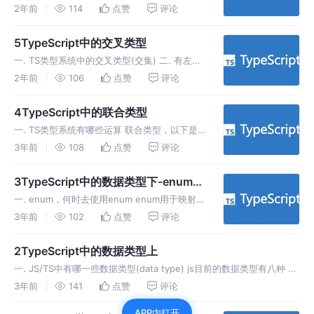
做到类型一致 二. 什么是类型兼容 一个通俗的
2年前
114
点赞
评论
比喻，你有的我都有，则我能代替你。ts中如果
一个变量y有的，x都有，则x兼容（代替）y。
5TypeScript中的交叉类型
三. 简单类型的兼
一. TS类型系统中的交叉类型(交集) 二. 有左手
的人能否有右手 总结: 场景一中的直接对象字面
2年前
106
点赞
评论
量声明会触发属性匹配验证，而场景二中的先声
明变量再赋值的方式会绕过这种验证，因此不会
4TypeScript中的联合类型
报错。 三. 接口
一. TS类型系统有哪些运算 联合类型，以下是
具体的例子，理解成集合的并集 二. 如何使用联
3年前
108
点赞
评论
合类型? 用的时候必须拆开，不然只能用
number和string同时拥有的方法或者属性 这种
3TypeScript中的数据类型下-enum、
缩小类型范围的过
type、interface
一. enum，何时去使用enum enum用于映射，
以下是基本用法 例子2，通过位运算和enums
3年前
102
点赞
评论
做权限控制 二. 什么时候用enum会显得很呆 对
比直接用type+并集的方式 总结: number
2TypeScript中的数据类型上
一. JS/TS中有哪一些数据类型(data type) js目前的数据类型有八种 可
以通过2321分组去记，两个空这一点是js编程语言的特色，其实也可以
3年前
141
点赞
评论
说是设计缺陷其它语言都是一个空。3个常用的数据
APP内打开