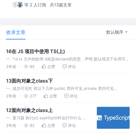
等 2 人订阅
共13篇文章
收录文章
默认顺序
16在 JS 项目中使用 TS(上)
一. *.d.ts 文件的妙用 d就是declare的意思，声明 默认情况下全局可用
但如果*.d.ts里有import或者export，则User只在当前模块生效 如何既
2年前
85
点赞
评论
有import和export
13面向对象之class下
一. 成员可见性 有以下几种 public 类外可见 private 类内可见
protected 子类可见 真私有属性，以上的private编译成js之后没有类
2年前
277
点赞
评论
型，依然可以调用，前面+#就是真正的私
12面向对象之class上
一. 复习题 执行p2.sayHi(p0)时会打印什么 通
过console.dir来查看结构 二. 面向对象编程之
2年前
82
点赞
评论
class 面向对象目前有两个流派 基于原型，上一