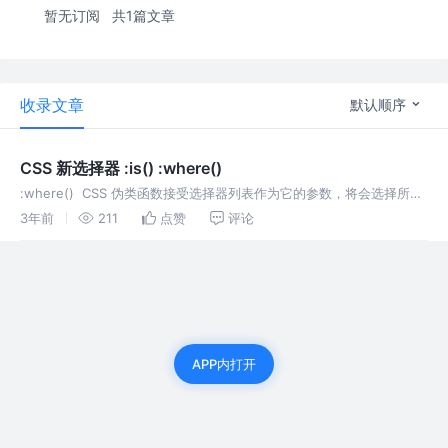
暂无订阅
共1篇文章
收录文章
默认顺序
CSS 新选择器 :is() :where()
:where() CSS 伪类函数接受选择器列表作为它的参数，将会选择所有
能被该选择器列表中任何一条规则选中的元素 :is() 用法与 :where() 相
3年前
211
点赞
评论
同, 不同之处在于，:where() 的优
APP内打开