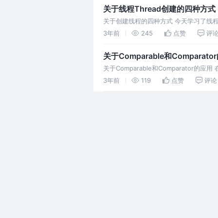
关于线程Thread创建的四种方式
关于创建线程的四种方式 今天学习了线程，了到了
来分别说一下啊这些方
3年前
245
点赞
评
关于Comparable和Comparat
关于Comparable和Comparator的
Collections还
3年前
119
点赞
评论