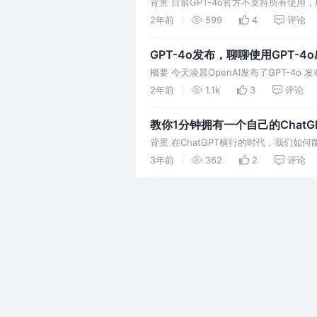
背景 目前GPT-4o官方不支持所有使
如果要使用java来实现http调用，放在低
2年前
599
4
评论
GPT-4o发布，聊聊使用GPT-4
概要 今天凌晨OpenAI发布了GPT-4
的视频差不多 主要来说应该是推出了语音
2年前
1.1k
3
评论
教你1分钟拥有一个自己的ChatG
背景 在ChatGPT横行的时代，我们如
的效率，所以就打算弄一个属于我们自己的C
3年前
362
2
评论