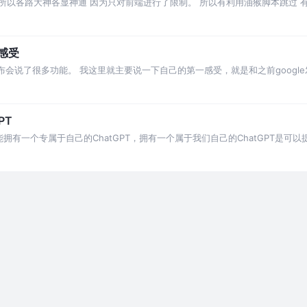
用，所以各路大神各显神通 因为只对前端进行了限制。 所以有利用油猴脚本跳过 
版本的jdk。 实现起来
o感受
o 发布会说了很多功能。 我这里就主要说一下自己的第一感受，就是和之前google发
模式，可以实现AI
PT
何能拥有一个专属于自己的ChatGPT，拥有一个属于我们自己的ChatGPT是可
hatGPT 调研 实