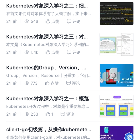
手来实战操作了
Kubernetes对象深入学习之二：细说
schema.ObjectKind
在前文咱们对对象体系有了大概了解，接下来就
要按照前面换分的三个知识区域逐个深入学习，
2年前
546
点赞
评论
今天从最简单的对象类型开始
Kubernetes对象深入学习之三：对象
属性
本文是《Kubernetes对象深入学习》系列的第
三篇，主要内容是关于对象属性的知识点，关于
2年前
1.4k
点赞
评论
对象属性，先通过一个具体实例来建立第一印象
Kubernetes的Group、Version、
Resource学习小记
Group、Version、Resource十分重要，它们
会贯穿《client-go实战》、《kubebuilder实
2年前
773
点赞
评论
战》、《Kubernetes官方java客户端》等系列
文章的始终，一起来了解
Kubernetes对象深入学习之一：概览
kubernetes开发过程中，对象是个重要概念，
与其相关的接口、实现、API都经常被用到，
2年前
233
1
评论
《Kubernetes对象深入学习》系列会陪伴大
家，一同深入的系统的学习对象相关知识
client-go初级篇，从操作kubernetes
到编写单元测试
介绍如何使用client-go库，对kubernetes的资