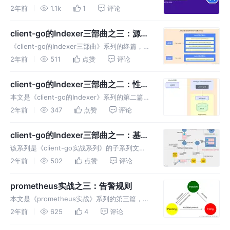
源进行增删改查等基本操作，以及这些操作
2年前
1.1k
1
评论
kubernetes的代码对应单元测试如何做，要知
道单元测试环境可没有kubernetes
client-go的Indexer三部曲之三：源码
阅读
《client-go的Indexer三部曲》系列的终篇，与
大家一同阅读Indexer相关的源码，看看client-
2年前
511
点赞
评论
go是如何管理缓存的，也会看到使用这个缓存
的细节操作
client-go的Indexer三部曲之二：性能
测试
本文是《client-go的Indexer》系列的第二篇，
尝试对接口进行压力测试，用数据验证Indexer
2年前
347
点赞
评论
的性能优势
client-go的Indexer三部曲之一：基本
功能
该系列是《client-go实战系列》的子系列文
章，共三篇内容，分别从功能、性能、源码三个
2年前
502
点赞
评论
角度对client-go内部的Indexer组件进行说明，
目标是与大家一同学习Indexer
prometheus实战之三：告警规则
本文是《prometheus实战》系列的第三篇，一
起来学习prometheus的告警功能，整个告警功
2年前
625
4
评论
能分为规则和通知两部分，本篇是有关规则的详