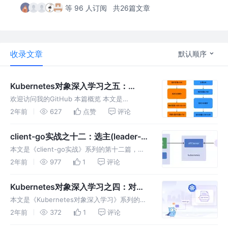
等 96 人订阅
共26篇文章
收录文章
默认顺序
Kubernetes对象深入学习之五：
TypeMeta无效之谜
欢迎访问我的GitHub 本篇概览 本文是
《Kubernetes对象深入学习之五》系列的第五
2年前
627
点赞
评论
篇，一起来看一个常见问题
client-go实战之十二：选主(leader-
election)
本文是《client-go实战》系列的第十二篇，又
有一个精彩的知识点在本章呈现：选主(leader-
2年前
977
1
评论
election)
Kubernetes对象深入学习之四：对象
属性编码实战
本文是《Kubernetes对象深入学习》系列的第
四篇，前面咱们读源码和文档，从理论上学习了
2年前
372
1
评论
kubernetes的对象相关的知识，是时候自己动