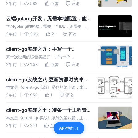
宸的优异又一系列原创，旨在通过简单的编码实
2年前
582
点赞
评论
战与大家一同学习和巩固基准测试的常见操作，
共分为：基础篇、内存篇、提高篇三部分
云端golang开发，无需本地配置，能
上网就能开发和运行
学习golang的时候，需要一个IDE，还需要一个
能运行程序的环境，以及一个MySQL数据库 对
2年前
2.2k
21
评论
于有经验的程序员来说，自己动手安装部署即
可，但是小白和懒人也是存在的..
client-go实战之九：手写一个
kubernetes的controller
来一次经典的综合实战了，手写一个
kubernetes的controller，功能是：监听某种
2年前
1.5k
点赞
评论
资源的变化，一旦发生变化，apiserver就会有
广播发出，controller使用client-go来响应
client-go实战之八:更新资源时的冲突
错误处理
本文是《client-go实战》系列的第七篇，来了
解一个常见的错误：版本冲突，以及client-go
2年前
952
1
评论
官方推荐的处理方式
client-go实战之七：准备一个工程管
理后续实战的代码
本文是《client-go实战》系列的第八篇，主要
内容是新建一个golang工程，用于管理代码，
2年前
210
点赞
评论
APP内打开
后面整个系列的代码都会保存在这个工程中