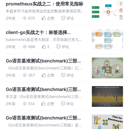
细介绍
prometheus实战之二：使用常见指标
本篇来学习如何使用这些监控数据来展现应用服
务器综合状态，例如CPU、内存、磁盘、网络等
2年前
670
点赞
评论
指标的情况，经过本篇的实战，算是对
prometheus的指标和查询语言PromQL有了最
client-go实战之十：标签选择
基本的了解，算是入门了
（labels.Selector），重要
kubernetes真是博大精深，尽管前面已有九篇
实战，依然有个十分重要的基础知识点没覆盖
2年前
996
2
评论
到，这也是今天的重要内容：标签选择器
Go语言基准测试(benchmark)三部曲
之三：提高篇
《Go语言基准测试(benchmark)三部曲》已近
尾声，现在可以学习一些进阶版的技能了，在面
2年前
357
点赞
评论
对复杂一些的场景也能高效完成基准测试，另外
还有几个坑也要提前了解，避免以后掉进去
Go语言基准测试(benchmark)三部曲
之二：内存篇
本文是《Go语言基准测试(benchmark)三部
曲》的第二篇，目标是掌握如何用基准测试来观
2年前
514
点赞
评论
察被测方法的内存分配情况
Go语言基准测试(benchmark)三部曲
之一：基础篇
《Go语言基准测试(benchmark)三部曲》是欣