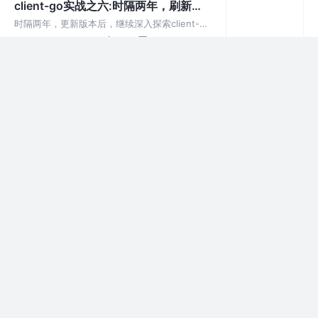
client-go实战之六:时隔两年，刷新版
本继续实战
时隔两年，更新版本后，继续深入探索client-
go，原来还有那么多重要的知识点未曾提及，
3年前
1.6k
1
评论
这个系列重新激活
strimzi实战之三：
prometheus+grafana监控（按官方
若想通过http接口调用bridge服务，势必要写不
文档搞不定监控？不妨看看本文，已经
少代码（请求数据的生成、响应数据的解析），
3年前
2.2k
2
评论
好在Strimzi已提供了标准OpenApi的配置文
踩过坑了）
件，咱们可以根据此配置文件生成与http接口相
strimzi实战之二：部署和消息功能初
关的代码
体验
《strimzi实战》系列的第二篇，前文完成了介
绍和准备工作，是时候体验strimzi的核心功能
3年前
425
1
评论
了：发送和接受kafka消息
strimzi实战之一：简介和准备
strimzi是一个开源项目，已加入了CNCF，借助
strimzi，既能快速部署kafka服务，又能对
3年前
611
点赞
评论
kafka服务进行细致的调节，还能扩展出更多的
能力，请随本文一起了解这个java版的CNCF项
快速搭建云原生开发环境
目
（k8s+pv+prometheus+grafana）
欢迎访问我的GitHub 本篇概览 欣宸正在为接下